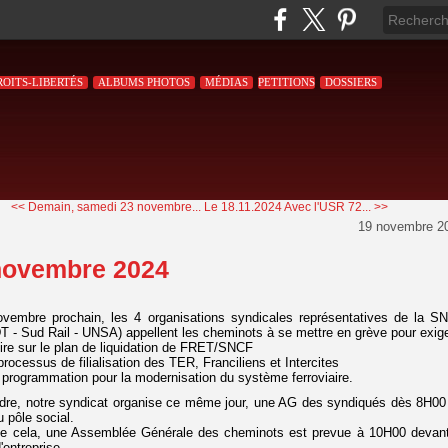
ROITS-LIBERTÉS
ALBUMS PHOTOS
MÉDIAS
PETITIONS
DOSSIERS
<< Demain, samedi 23 novembre...
Le 18.11.2024 Avec l'USR 72... >>
19 novembre 2
novembre 2024
ovembre prochain, les 4 organisations syndicales représentatives de la S
 - Sud Rail - UNSA) appellent les cheminots à se mettre en grève pour exige
ire sur le plan de liquidation de FRET/SNCF
 processus de filialisation des TER, Franciliens et Intercites
e programmation pour la modernisation du système ferroviaire.
dre, notre syndicat organise ce même jour, une AG des syndiqués dès 8H00
u pôle social.
 de cela, une Assemblée Générale des cheminots est prevue à 10H00 devant
'entreprise.