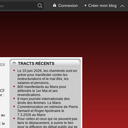
Connexion
+
Créer mon blog
TRACTS RÉCENTS
024
Le 10 juin 2026, les cheminots sont en
grève pour manifester contre les
restructurations et le mal être, les
salaires et pensions...
800 manifestants au Mans pour
NCF
défendre le 1er Mai et ses
r :
revendications.
8 mars journée internationale des
droits des femmes. Le Mans
Commémoration en mémoire de Pierre
Semard et Roger Apolinaire le
 au
7.3.2026 au Mans
Pour celles et ceux qui ne peuvent pas
faire le déplacement, à suivre le lien
 le
pour la diffusion du débat public qui se