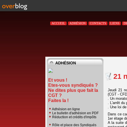
ACCUEIL
ADHÉSION
CONTACTS
LIENS
D
ADHÉSION
21 
Et vous !
Etes-vous syndiqués ?
Jeudi 21 n
Ne dites plus que fait la
(CGT - CFDT
CGT ?
. Un morato
Faites la !
. L'arrêt du
. Une loi d
Adhésion en ligne
Le bulletin d'adhésion en PDF
Dans ce ca
Réduction et crédits d'impôts
1er étage d
A la suite
Rôle et place des Syndiqués
restaurant d