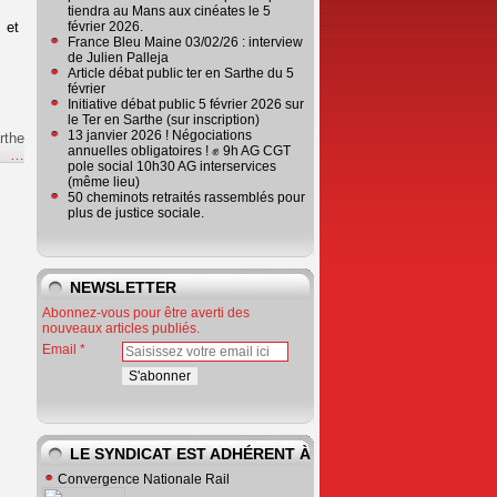
tiendra au Mans aux cinéates le 5
 et
février 2026.
France Bleu Maine 03/02/26 : interview
de Julien Palleja
Article débat public ter en Sarthe du 5
février
Initiative débat public 5 février 2026 sur
le Ter en Sarthe (sur inscription)
13 janvier 2026 ! Négociations
rthe
annuelles obligatoires ! ✊ 9h AG CGT
e
…
pole social 10h30 AG interservices
(même lieu)
50 cheminots retraités rassemblés pour
plus de justice sociale.
NEWSLETTER
Abonnez-vous pour être averti des
nouveaux articles publiés.
Email
LE SYNDICAT EST ADHÉRENT À
Convergence Nationale Rail