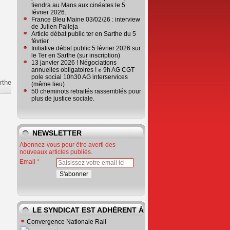
tiendra au Mans aux cinéates le 5
février 2026.
France Bleu Maine 03/02/26 : interview
de Julien Palleja
Article débat public ter en Sarthe du 5
février
Initiative débat public 5 février 2026 sur
le Ter en Sarthe (sur inscription)
13 janvier 2026 ! Négociations
annuelles obligatoires ! ✊ 9h AG CGT
pole social 10h30 AG interservices
rthe
(même lieu)
e
…
50 cheminots retraités rassemblés pour
plus de justice sociale.
NEWSLETTER
Abonnez-vous pour être averti des
nouveaux articles publiés.
Email
LE SYNDICAT EST ADHÉRENT À
Convergence Nationale Rail