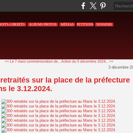
ROITS-LIBERTÉS
ALBUMS PHOTOS
MÉDIAS
PETITIONS
DOSSIERS
<< Le 7 mars commémoration de...
Action du 5 décembre 2024... >>
3 décembre 2
retraités sur la place de la préfecture
s le 3.12.2024.