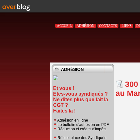
ACCUEIL
ADHÉSION
CONTACTS
LIENS
D
ADHÉSION
300 
Et vous !
au Man
Etes-vous syndiqués ?
Ne dites plus que fait la
CGT ?
Faites la !
Adhésion en ligne
Le bulletin d'adhésion en PDF
Réduction et crédits d'impôts
Rôle et place des Syndiqués