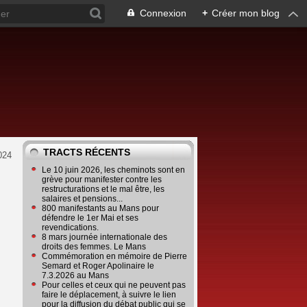
Connexion
+
Créer mon blog
TRACTS RÉCENTS
024
Le 10 juin 2026, les cheminots sont en
grève pour manifester contre les
restructurations et le mal être, les
salaires et pensions...
800 manifestants au Mans pour
défendre le 1er Mai et ses
revendications.
8 mars journée internationale des
droits des femmes. Le Mans
Commémoration en mémoire de Pierre
Semard et Roger Apolinaire le
7.3.2026 au Mans
Pour celles et ceux qui ne peuvent pas
faire le déplacement, à suivre le lien
pour la diffusion du débat public qui se