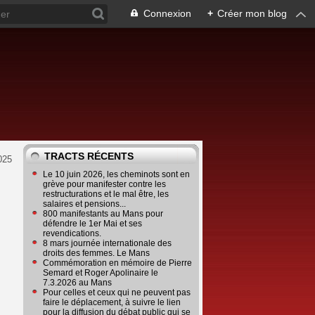
Connexion
+
Créer mon blog
TRACTS RÉCENTS
025
Le 10 juin 2026, les cheminots sont en
grève pour manifester contre les
restructurations et le mal être, les
salaires et pensions...
800 manifestants au Mans pour
défendre le 1er Mai et ses
revendications.
8 mars journée internationale des
droits des femmes. Le Mans
Commémoration en mémoire de Pierre
Semard et Roger Apolinaire le
7.3.2026 au Mans
Pour celles et ceux qui ne peuvent pas
faire le déplacement, à suivre le lien
pour la diffusion du débat public qui se