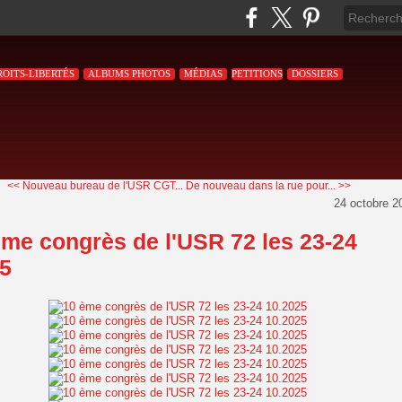
ROITS-LIBERTÉS
ALBUMS PHOTOS
MÉDIAS
PETITIONS
DOSSIERS
<< Nouveau bureau de l'USR CGT...
De nouveau dans la rue pour... >>
24 octobre 2
ème congrès de l'USR 72 les 23-24
5