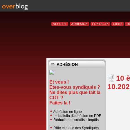
ACCUEIL
ADHÉSION
CONTACTS
LIENS
D
ADHÉSION
10 
Et vous !
10.202
Etes-vous syndiqués ?
Ne dites plus que fait la
CGT ?
Faites la !
Adhésion en ligne
Le bulletin d'adhésion en PDF
Réduction et crédits d'impôts
Rôle et place des Syndiqués