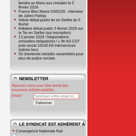
tiendra au Mans aux cinéates le 5
février 2026.
France Bleu Maine 03/02/26 : interview
de Julien Palleja
Article débat public ter en Sarthe du 5
février
Initiative débat public 5 février 2026 sur
le Ter en Sarthe (sur inscription)
13 janvier 2026 ! Négociations
annuelles obligatoires ! ✊ 9h AG CGT
pole social 10h30 AG interservices
(même lieu)
50 cheminots retraités rassemblés pour
plus de justice sociale.
NEWSLETTER
Abonnez-vous pour être averti des
nouveaux articles publiés.
Email
LE SYNDICAT EST ADHÉRENT À
Convergence Nationale Rail