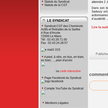
Statuts du Syndicat
atteindre 2 
Statuts de la CGT
Dans son bi
Sarkozy ont
actionnaires
d’austérité ... 
LE SYNDICAT
Syndicat CGT des Cheminots
Lire la sui
Actifs et Retraités de la Sarthe
4 Rue d'Arcole
72000 Le Mans
Tél : 02.43.28.71.00
Fax : 02.43.24.28.57
Publishe
A pied, à vélo, en bus, en tram,
en train, ..., plan d'accès
ou
carte interactive
comment
Page Facebook du Syndicat
Compte YouTube du Syndicat
Mentions Légales