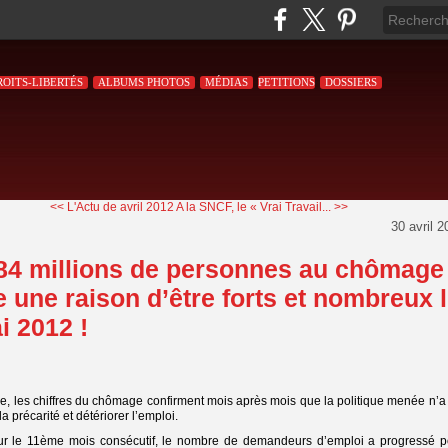
ROITS-LIBERTÉS
ALBUMS PHOTOS
MÉDIAS
PETITIONS
DOSSIERS
<< L'Actu de avril 2012
A la SNCF, le « Vrai Travail... >>
30 avril 2
884 millions de personnes au chômage 
 une raison d’être forts et nombreux 
i 2012 !
e, les chiffres du chômage confirment mois après mois que la politique menée n’a 
la précarité et détériorer l’emploi.
our le 11ème mois consécutif, le nombre de demandeurs d’emploi a progressé p