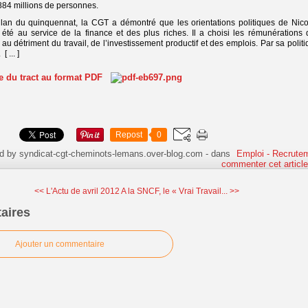
,884 millions de personnes.
lan du quinquennat, la CGT a démontré que les orientations politiques de Nico
 été au service de la finance et des plus riches. Il a choisi les rémunérations 
 au détriment du travail, de l’investissement productif et des emplois. Par sa polit
[ ... ]
te du tract au format PDF
Repost
0
d by syndicat-cgt-cheminots-lemans.over-blog.com
-
dans
Emploi - Recrute
commenter cet articl
<< L'Actu de avril 2012
A la SNCF, le « Vrai Travail... >>
aires
Ajouter un commentaire