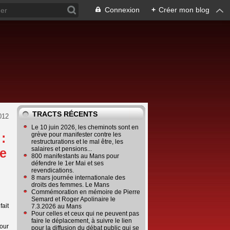
Connexion
+
Créer mon blog
TRACTS RÉCENTS
012
Le 10 juin 2026, les cheminots sont en
:
grève pour manifester contre les
restructurations et le mal être, les
salaires et pensions...
le
800 manifestants au Mans pour
défendre le 1er Mai et ses
revendications.
8 mars journée internationale des
droits des femmes. Le Mans
Commémoration en mémoire de Pierre
Semard et Roger Apolinaire le
fait
7.3.2026 au Mans
Pour celles et ceux qui ne peuvent pas
faire le déplacement, à suivre le lien
our
pour la diffusion du débat public qui se