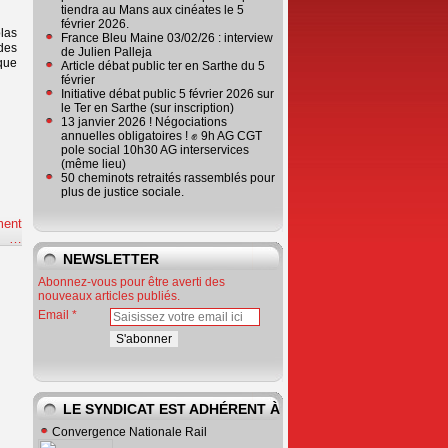
tiendra au Mans aux cinéates le 5
février 2026.
las
France Bleu Maine 03/02/26 : interview
des
de Julien Palleja
ique
Article débat public ter en Sarthe du 5
février
Initiative débat public 5 février 2026 sur
le Ter en Sarthe (sur inscription)
13 janvier 2026 ! Négociations
annuelles obligatoires ! ✊ 9h AG CGT
pole social 10h30 AG interservices
(même lieu)
50 cheminots retraités rassemblés pour
plus de justice sociale.
ment
e
…
NEWSLETTER
Abonnez-vous pour être averti des
nouveaux articles publiés.
Email
LE SYNDICAT EST ADHÉRENT À
Convergence Nationale Rail