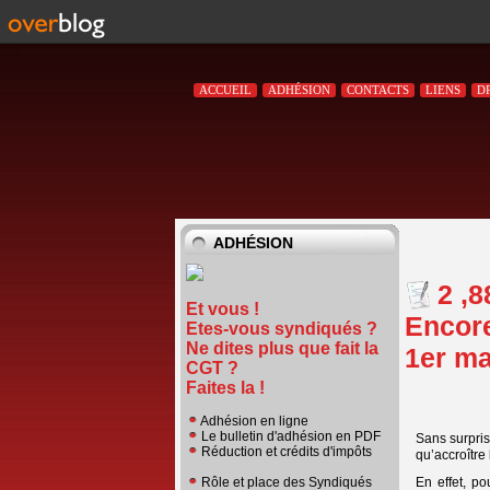
ACCUEIL
ADHÉSION
CONTACTS
LIENS
D
ADHÉSION
2 ,
Et vous !
Encore
Etes-vous syndiqués ?
Ne dites plus que fait la
1er ma
CGT ?
Faites la !
Adhésion en ligne
Le bulletin d'adhésion en PDF
Sans surpris
Réduction et crédits d'impôts
qu’accroître 
En effet, p
Rôle et place des Syndiqués