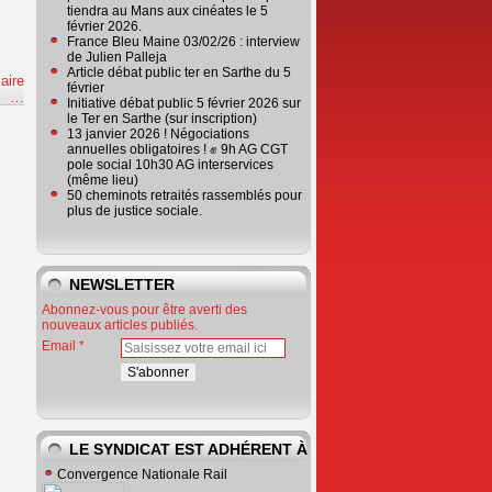
tiendra au Mans aux cinéates le 5
février 2026.
France Bleu Maine 03/02/26 : interview
de Julien Palleja
Article débat public ter en Sarthe du 5
aire
février
e
…
Initiative débat public 5 février 2026 sur
le Ter en Sarthe (sur inscription)
13 janvier 2026 ! Négociations
annuelles obligatoires ! ✊ 9h AG CGT
pole social 10h30 AG interservices
(même lieu)
50 cheminots retraités rassemblés pour
plus de justice sociale.
NEWSLETTER
Abonnez-vous pour être averti des
nouveaux articles publiés.
Email
LE SYNDICAT EST ADHÉRENT À
Convergence Nationale Rail