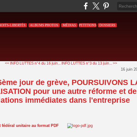
ROITS-LIBERTÉS
ALBUMS PHOTOS
MÉDIAS
PETITIONS
DOSSIERS
<< INFO LUTTES n°4 du 16 juin...
INFO LUTTES n°3 du 13 juin... >>
16 juin 2
6ème jour de grève, POURSUIVONS L
SATION pour une autre réforme et d
ations immédiates dans l'entreprise
ct fédéral unitaire au format PDF