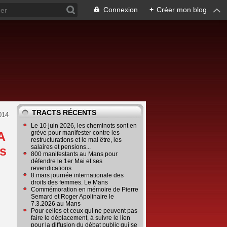
Connexion
+
Créer mon blog
TRACTS RÉCENTS
014
Le 10 juin 2026, les cheminots sont en
A
grève pour manifester contre les
restructurations et le mal être, les
salaires et pensions...
es
800 manifestants au Mans pour
défendre le 1er Mai et ses
revendications.
8 mars journée internationale des
droits des femmes. Le Mans
Commémoration en mémoire de Pierre
Semard et Roger Apolinaire le
7.3.2026 au Mans
Pour celles et ceux qui ne peuvent pas
faire le déplacement, à suivre le lien
pour la diffusion du débat public qui se