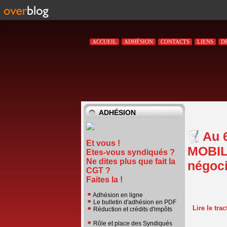
ACCUEIL
ADHÉSION
CONTACTS
LIENS
D
ADHÉSION
Au 
Et vous !
MOBILI
Etes-vous syndiqués ?
Ne dites plus que fait la
négoci
CGT ?
Faites la !
Adhésion en ligne
Le bulletin d'adhésion en PDF
Lire le tra
Réduction et crédits d'impôts
Rôle et place des Syndiqués