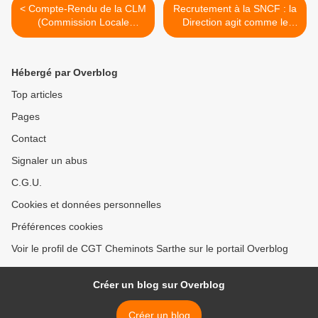
< Compte-Rendu de la CLM
Recrutement à la SNCF : la
(Commission Locale
Direction agit comme le
Multifonctionnelle) du 12
MEDEF ! >
avril 2012
Hébergé par Overblog
Top articles
Pages
Contact
Signaler un abus
C.G.U.
Cookies et données personnelles
Préférences cookies
Voir le profil de CGT Cheminots Sarthe sur le portail Overblog
Créer un blog sur Overblog
Créer un blog