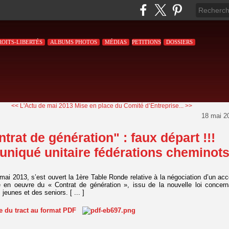
ROITS-LIBERTÉS
ALBUMS PHOTOS
MÉDIAS
PETITIONS
DOSSIERS
<< L'Actu de mai 2013
Mise en place du Comité d’Entreprise... >>
18 mai 2
trat de génération" : faux départ !!!
iqué unitaire fédérations cheminot
 mai 2013, s’est ouvert la 1ère Table Ronde relative à la négociation d’un acc
e en oeuvre du « Contrat de génération », issu de la nouvelle loi concern
 jeunes et des seniors. [ ... ]
te du tract au format PDF