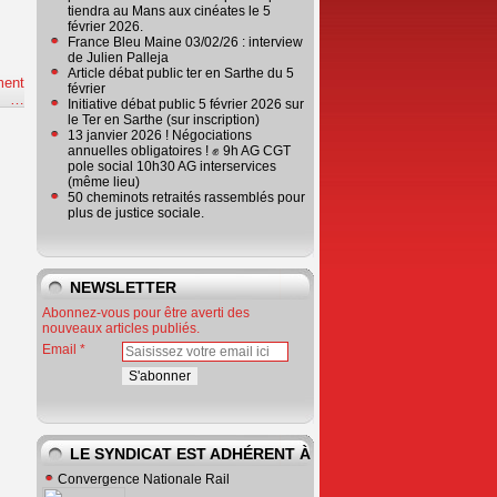
tiendra au Mans aux cinéates le 5
février 2026.
France Bleu Maine 03/02/26 : interview
de Julien Palleja
Article débat public ter en Sarthe du 5
ment
février
e
…
Initiative débat public 5 février 2026 sur
le Ter en Sarthe (sur inscription)
13 janvier 2026 ! Négociations
annuelles obligatoires ! ✊ 9h AG CGT
pole social 10h30 AG interservices
(même lieu)
50 cheminots retraités rassemblés pour
plus de justice sociale.
NEWSLETTER
Abonnez-vous pour être averti des
nouveaux articles publiés.
Email
LE SYNDICAT EST ADHÉRENT À
Convergence Nationale Rail