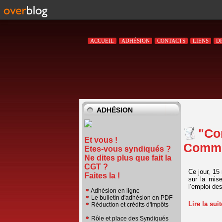
ACCUEIL
ADHÉSION
CONTACTS
LIENS
D
ADHÉSION
"Con
Et vous !
Commun
Etes-vous syndiqués ?
Ne dites plus que fait la
CGT ?
Ce jour, 15
Faites la !
sur la mis
l’emploi des
Adhésion en ligne
Le bulletin d'adhésion en PDF
Lire la sui
Réduction et crédits d'impôts
Rôle et place des Syndiqués