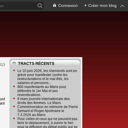
Connexion
+
Créer mon blog
TRACTS RÉCENTS
013
Le 10 juin 2026, les cheminots sont en
grève pour manifester contre les
restructurations et le mal être, les
salaires et pensions...
s
800 manifestants au Mans pour
défendre le 1er Mai et ses
revendications.
ord
8 mars journée internationale des
droits des femmes. Le Mans
ant
Commémoration en mémoire de Pierre
Semard et Roger Apolinaire le
7.3.2026 au Mans
Pour celles et ceux qui ne peuvent pas
faire le déplacement, à suivre le lien
pour la diffusion du débat public qui se