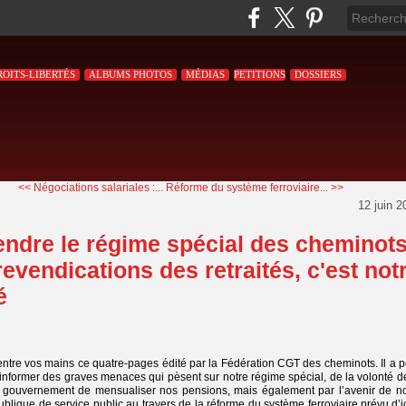
ROITS-LIBERTÉS
ALBUMS PHOTOS
MÉDIAS
PETITIONS
DOSSIERS
<< Négociations salariales :...
Réforme du système ferroviaire... >>
12 juin 2
endre le régime spécial des cheminot
 revendications des retraités, c'est not
é
ntre vos mains ce quatre-pages édité par la Fédération CGT des cheminots. Il a 
informer des graves menaces qui pèsent sur notre régime spécial, de la volonté d
gouvernement de mensualiser nos pensions, mais également par l’avenir de no
ublique de service public au travers de la réforme du système ferroviaire prévu d’i