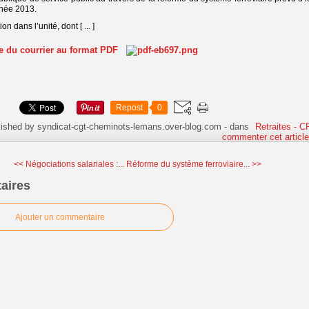
année 2013.
on dans l’unité, dont [ ... ]
te du courrier au format PDF
Repost
0
lished by syndicat-cgt-cheminots-lemans.over-blog.com
-
dans
Retraites - 
commenter cet articl
<< Négociations salariales :...
Réforme du système ferroviaire... >>
aires
Ajouter un commentaire