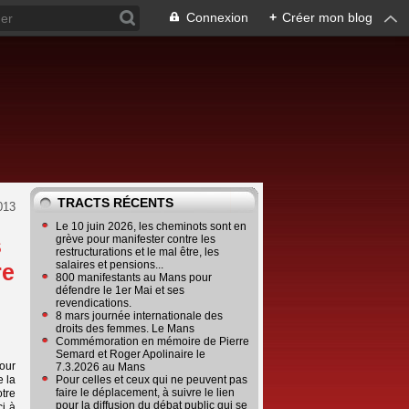
Connexion
+
Créer mon blog
TRACTS RÉCENTS
013
Le 10 juin 2026, les cheminots sont en
s
grève pour manifester contre les
restructurations et le mal être, les
salaires et pensions...
re
800 manifestants au Mans pour
défendre le 1er Mai et ses
revendications.
8 mars journée internationale des
droits des femmes. Le Mans
Commémoration en mémoire de Pierre
Semard et Roger Apolinaire le
pour
7.3.2026 au Mans
e la
Pour celles et ceux qui ne peuvent pas
faire le déplacement, à suivre le lien
tre
pour la diffusion du débat public qui se
ci à