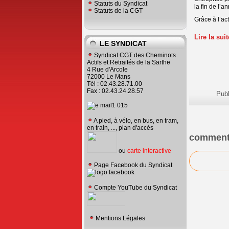
Statuts du Syndicat
la fin de l’
Statuts de la CGT
Grâce à l’acti
Lire la sui
LE SYNDICAT
Syndicat CGT des Cheminots
Actifs et Retraités de la Sarthe
4 Rue d'Arcole
72000 Le Mans
Tél : 02.43.28.71.00
Fax : 02.43.24.28.57
Pub
A pied, à vélo, en bus, en tram,
en train, ..., plan d'accès
comment
ou
carte interactive
Page Facebook du Syndicat
Compte YouTube du Syndicat
Mentions Légales