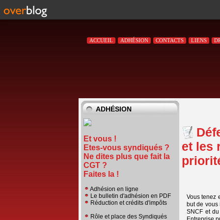
ACCUEIL
ADHÉSION
CONTACTS
LIENS
D
ADHÉSION
Déf
Et vous !
et les
Etes-vous syndiqués ?
Ne dites plus que fait la
priorit
CGT ?
Faites la !
Adhésion en ligne
Le bulletin d'adhésion en PDF
Vous tenez e
Réduction et crédits d'impôts
but de vous 
SNCF et du 
Rôle et place des Syndiqués
Entreprise p