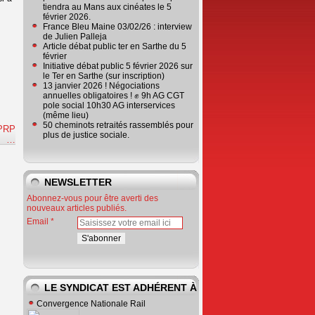
tiendra au Mans aux cinéates le 5
février 2026.
France Bleu Maine 03/02/26 : interview
de Julien Palleja
Article débat public ter en Sarthe du 5
février
Initiative débat public 5 février 2026 sur
le Ter en Sarthe (sur inscription)
13 janvier 2026 ! Négociations
annuelles obligatoires ! ✊ 9h AG CGT
pole social 10h30 AG interservices
(même lieu)
50 cheminots retraités rassemblés pour
CPRP
plus de justice sociale.
e
…
NEWSLETTER
Abonnez-vous pour être averti des
nouveaux articles publiés.
Email
LE SYNDICAT EST ADHÉRENT À
Convergence Nationale Rail