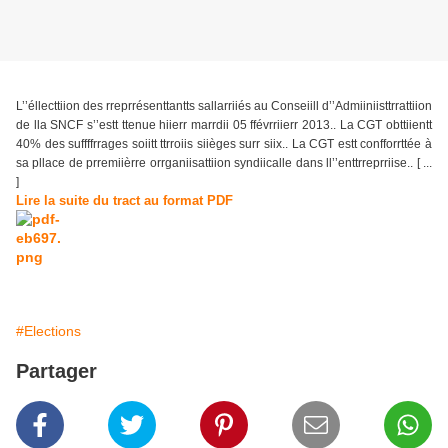
L’’éllecttiion des rreprrésenttantts sallarriiés au Conseiill d’’Admiiniisttrrattiion
de lla SNCF s’’estt ttenue hiierr marrdii 05 ffévrriierr 2013.. La CGT obttiientt
40% des suffffrrages soiitt ttrroiis siièges surr siix.. La CGT estt confforrttée à
sa pllace de prremiièrre orrganiisattiion syndiicalle dans ll’’enttrreprriise.. [ ...
]
Lire la suite du tract au format PDF
#Elections
Partager