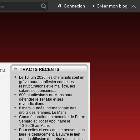
Connexion
+
Créer mon blog
TRACTS RÉCENTS
014
Le 10 juin 2026, les cheminots sont en
grève pour manifester contre les
restructurations et le mal être, les
salaires et pensions...
800 manifestants au Mans pour
défendre le 1er Mai et ses
revendications.
8 mars journée internationale des
droits des femmes. Le Mans
Commémoration en mémoire de Pierre
Semard et Roger Apolinaire le
7.3.2026 au Mans
Pour celles et ceux qui ne peuvent pas
faire le déplacement, à suivre le lien
pour la diffusion du débat public qui se