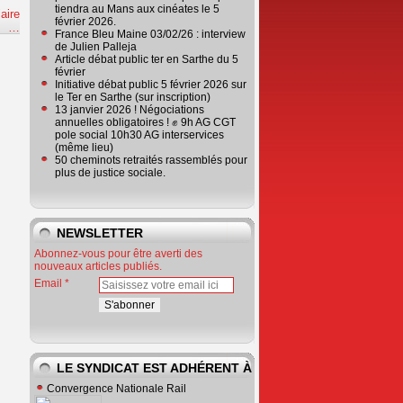
tiendra au Mans aux cinéates le 5
aire
février 2026.
e
…
France Bleu Maine 03/02/26 : interview
de Julien Palleja
Article débat public ter en Sarthe du 5
février
Initiative débat public 5 février 2026 sur
le Ter en Sarthe (sur inscription)
13 janvier 2026 ! Négociations
annuelles obligatoires ! ✊ 9h AG CGT
pole social 10h30 AG interservices
(même lieu)
50 cheminots retraités rassemblés pour
plus de justice sociale.
NEWSLETTER
Abonnez-vous pour être averti des
nouveaux articles publiés.
Email
LE SYNDICAT EST ADHÉRENT À
Convergence Nationale Rail