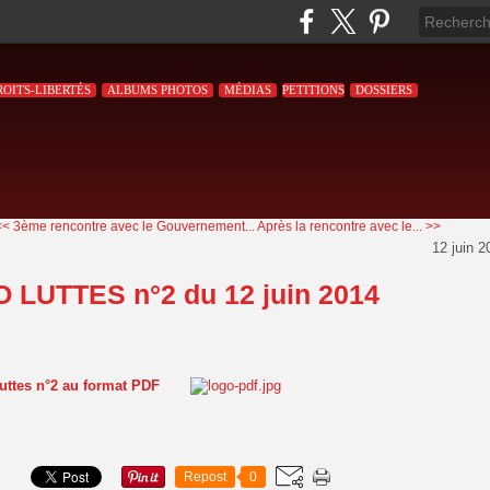
ROITS-LIBERTÉS
ALBUMS PHOTOS
MÉDIAS
PETITIONS
DOSSIERS
<< 3ème rencontre avec le Gouvernement...
Après la rencontre avec le... >>
12 juin 2
O LUTTES n°2 du 12 juin 2014
 luttes n°2 au format PDF
Repost
0