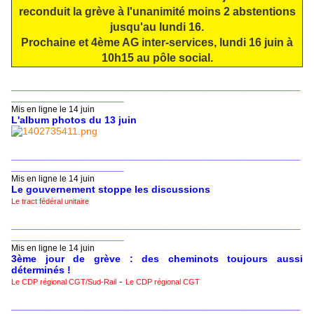
reconduit la grève à l'unanimité moins 2 abstentions
jusqu'au lundi 16.
Prochaine et 4ème AG inter-services, lundi 16 juin à
10h15 au pôle social.
___________________________________________________________
_______________________
Mis en ligne le 14 juin
L'album photos du 13 juin
___________________________________________________________
_______________________
Mis en ligne le 14 juin
Le gouvernement stoppe les discussions
Le tract fédéral unitaire
___________________________________________________________
_______________________
Mis en ligne le 14 juin
3ème jour de grève : des cheminots toujours aussi
déterminés !
-
Le CDP régional CGT/Sud-Rail
Le CDP régional CGT
___________________________________________________________