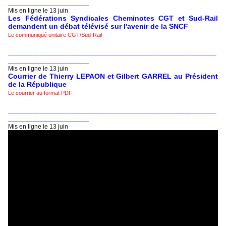
_______________________
Mis en ligne le 13 juin
Les Fédérations Syndicales Cheminotes CGT et Sud-Rail
demandent un débat télévisé sur l'avenir de la SNCF
Le communiqué unitaire CGT/Sud-Rail
___________________________________________________________
_______________________
Mis en ligne le 13 juin
Courrier de Thierry LEPAON et Gilbert GARREL au Président
de la République
Le courrier au format PDF
___________________________________________________________
_______________________
Mis en ligne le 13 juin