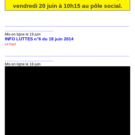
vendredi 20 juin à 10h15 au pôle social.
___________________________________________________________
_______________________
Mis en ligne le 19 juin
INFO LUTTES n°6 du 18 juin 2014
Le tract
___________________________________________________________
_______________________
Mis en ligne le 18 juin