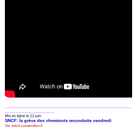
___________________________________________________________
_______________________
Mis en ligne le 12 juin
SNCF: la grève des cheminots reconduite vendredi
Voir article Lemainelibre.fr
___________________________________________________________