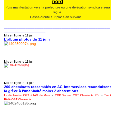
nord
Puis manifestation vers la préfecture où une délégation syndicale sera
reçue.
Casse-croûte sur place en suivant ...
___________________________________________________________
_______________________
Mis en ligne le 11 juin
L'album photos du 11 juin
___________________________________________________________
_______________________
Mis en ligne le 11 juin
___________________________________________________________
_______________________
Mis en ligne le 11 juin
200 cheminots rassemblés en AG interservices reconduisent
la grève à l'unanimité moins 2 abstentions
-
-
La déclaration CGT à l'AG du Mans
CDP Secteur CGT Cheminots PDL
Tract
Fédé CGT Cheminots
___________________________________________________________