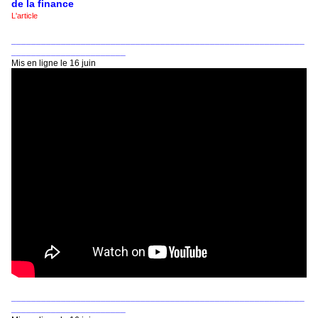
de la finance
L'article
___________________________________________________________
_______________________
Mis en ligne le 16 juin
___________________________________________________________
_______________________