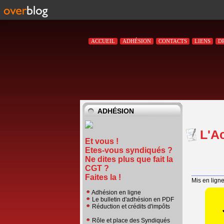
ACCUEIL
ADHÉSION
CONTACTS
LIENS
D
ADHÉSION
L'A
Et vous !
Etes-vous syndiqués ?
Ne dites plus que fait la
CGT ?
_________
Faites la !
Mis en lign
Adhésion en ligne
Le bulletin d'adhésion en PDF
Réduction et crédits d'impôts
Rôle et place des Syndiqués