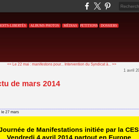
ROITS-LIBERTÉS
ALBUMS PHOTOS
MÉDIAS
PETITIONS
DOSSIERS
<< Le 22 mai : manifestons pour...
Intervention du Syndicat à... >>
1 avril 
ctu de mars 2014
________________________________________________________________
e le 27 mars
Journée de Manifestations initiée par la CES
Vendredi 4 avril 2014 partout en Europe