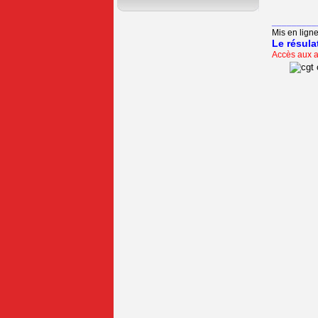
_________
Mis en lign
Le résula
Accès aux a