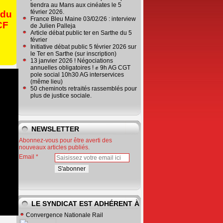
tiendra au Mans aux cinéates le 5
février 2026.
 du
France Bleu Maine 03/02/26 : interview
CF
de Julien Palleja
Article débat public ter en Sarthe du 5
février
Initiative débat public 5 février 2026 sur
le Ter en Sarthe (sur inscription)
13 janvier 2026 ! Négociations
annuelles obligatoires ! ✊ 9h AG CGT
pole social 10h30 AG interservices
(même lieu)
50 cheminots retraités rassemblés pour
plus de justice sociale.
NEWSLETTER
Abonnez-vous pour être averti des
nouveaux articles publiés.
Email
LE SYNDICAT EST ADHÉRENT À
Convergence Nationale Rail