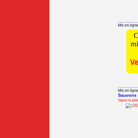
_________
Mis en ligne
C
mi
Ve
_________
Mis en ligne
Sauvons 
Signer la péti