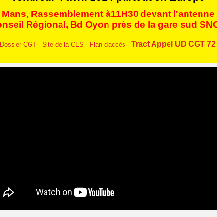
 Mans, Rassemblement à11H30
devant l'antenne
nseil Régional,
Bd Oyon près de la gare sud SN
Tract Appel UD CGT 72
Dossier CGT
-
Site de la CES
-
Plan d'accès
-