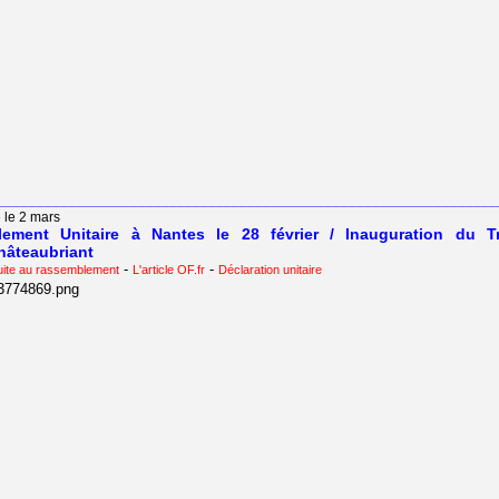
________________________________________________________________
 le 2 mars
ement Unitaire à Nantes le 28 février / Inauguration du Tr
hâteaubriant
-
-
ite au rassemblement
L'article OF.fr
Déclaration unitaire