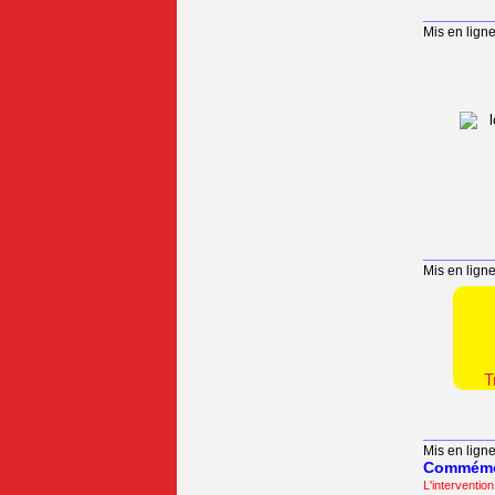
_________
Mis en lign
_________
Mis en lign
T
_________
Mis en ligne
Commémor
L'interventio