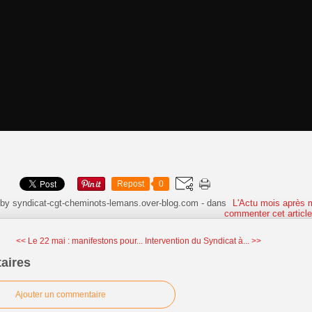
Repost
0
 by syndicat-cgt-cheminots-lemans.over-blog.com
-
dans
L'Actu mois après 
commenter cet articl
<< Le 22 mai : manifestons pour...
Intervention du Syndicat à... >>
aires
Ajouter un commentaire