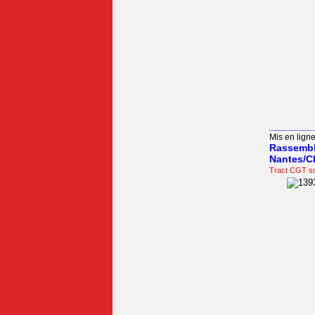
_________
Mis en ligne
Rassembl
Nantes/C
Tract CGT su