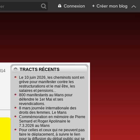
Connexion
+
Créer mon blog
TRACTS RÉCENTS
2014
Le 10 juin 2026, les cheminots sont en
grève pour manifester contre les
restructurations et le mal être, les
salaires et pensions...
800 manifestants au Mans pour
défendre le 1er Mai et ses
revendications.
_________
8 mars journée internationale des
droits des femmes. Le Mans
Commémoration en mémoire de Pierre
Semard et Roger Apolinaire le
7.3.2026 au Mans
Pour celles et ceux qui ne peuvent pas
faire le déplacement, à suivre le lien
pour la diffusion du débat public qui se