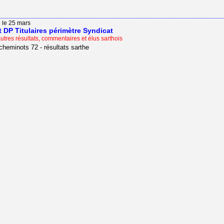
________________________________________________________________
e le 25 mars
t DP Titulaires périmètre Syndicat
utres résultats, commentaires et élus sarthois