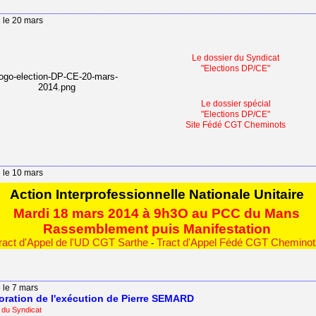
________________________________________________________________
e le 20 mars
Le dossier du Syndicat
"Elections DP/CE"
Le dossier spécial
"Elections DP/CE"
Site Fédé CGT Cheminots
________________________________________________________________
e le 10 mars
Action Interprofessionnelle Nationale Unitaire
Mardi 18 mars 2014 à 9h3O au PCC du Mans
Rassemblement puis Manifestation
ract d'Appel de l'UD CGT Sarthe
Tract d'Appel Fédé CGT Cheminot
-
________________________________________________________________
 le 7 mars
ation de l'exécution de Pierre SEMARD
n du Syndicat