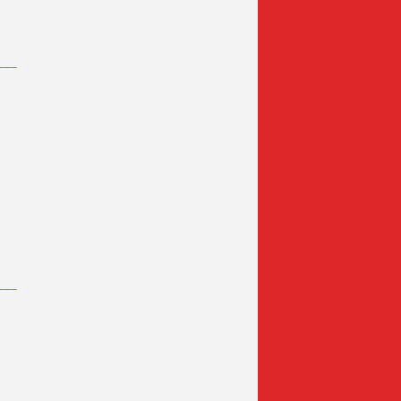
___
___