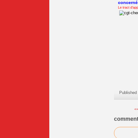
concernés
Le tract d'app
Published
<<
comment