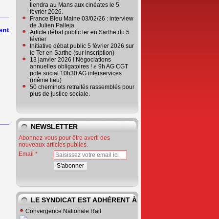
tiendra au Mans aux cinéates le 5
février 2026.
___
France Bleu Maine 03/02/26 : interview
de Julien Palleja
ent
Article débat public ter en Sarthe du 5
février
Initiative débat public 5 février 2026 sur
le Ter en Sarthe (sur inscription)
13 janvier 2026 ! Négociations
annuelles obligatoires ! ✊ 9h AG CGT
pole social 10h30 AG interservices
(même lieu)
50 cheminots retraités rassemblés pour
plus de justice sociale.
___
NEWSLETTER
Abonnez-vous pour être averti des
nouveaux articles publiés.
Email
LE SYNDICAT EST ADHÉRENT À
Convergence Nationale Rail