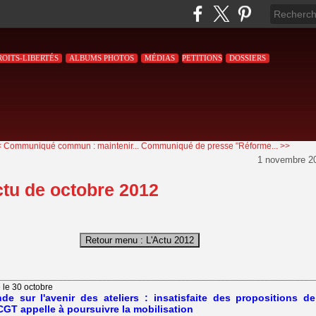
ROITS-LIBERTÉS
ALBUMS PHOTOS
MÉDIAS
PETITIONS
DOSSIERS
 Communiqué commun : maintenir...
Communiqué de presse "Réforme... >>
1 novembre 2
ctu de octobre 2012
________________________________________________________________
 le 30 octobre
de sur l'avenir des ateliers : insatisfaite des propositions de
CGT appelle à poursuivre la mobilisation