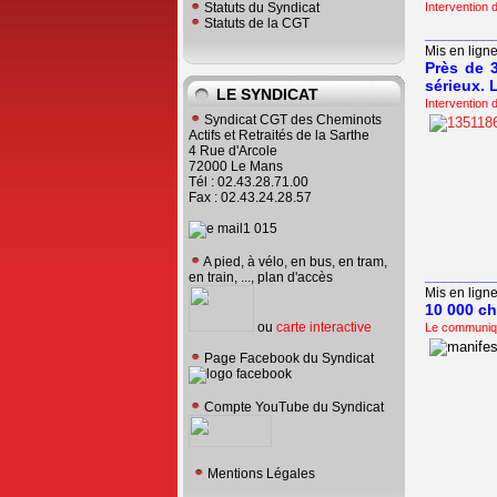
Intervention 
Statuts du Syndicat
Statuts de la CGT
_________
Mis en ligne
Près de 
sérieux. 
LE SYNDICAT
Intervention
Syndicat CGT des Cheminots
Actifs et Retraités de la Sarthe
4 Rue d'Arcole
72000 Le Mans
Tél : 02.43.28.71.00
Fax : 02.43.24.28.57
A pied, à vélo, en bus, en tram,
_________
en train, ..., plan d'accès
Mis en ligne
10 000 ch
ou
carte interactive
Le communiq
Page Facebook du Syndicat
Compte YouTube du Syndicat
Mentions Légales