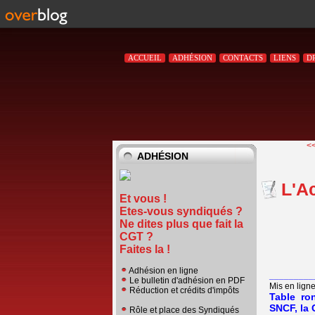
ACCUEIL
ADHÉSION
CONTACTS
LIENS
D
<<
ADHÉSION
L'A
Et vous !
Etes-vous syndiqués ?
Ne dites plus que fait la
CGT ?
Faites la !
Adhésion en ligne
_________
Le bulletin d'adhésion en PDF
Mis en ligne
Réduction et crédits d'impôts
Table ron
SNCF, la 
Rôle et place des Syndiqués