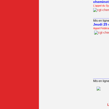
cheminots
L'appel du Sy
_________
Mis en ligne
Jeudi 25 
Appel Fédér
_________
Mis en ligne
L