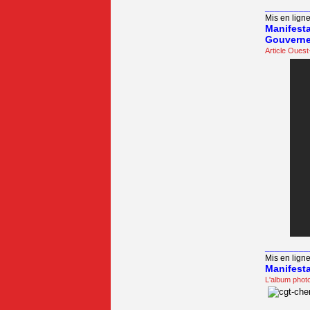
_________
Mis en ligne
Manifesta
Gouverne
Article Ouest
_________
Mis en ligne
Manifesta
L'album phot