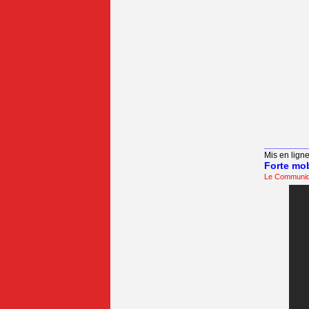
_________
Mis en ligne
Forte mob
Le Communi