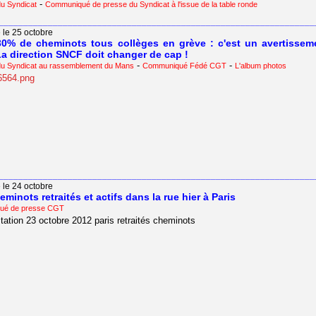
-
du Syndicat
Communiqué de presse du Syndicat à l'issue de la table ronde
________________________________________________________________
 le 25 octobre
30% de cheminots tous collèges en grève : c'est un avertissem
La direction SNCF doit changer de cap !
-
-
 du Syndicat au rassemblement du Mans
Communiqué Fédé CGT
L'album photos
________________________________________________________________
 le 24 octobre
eminots retraités et actifs dans la rue hier à Paris
ué de presse CGT