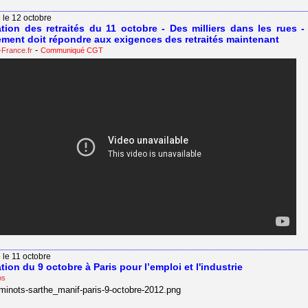
________________________________________________________________
 le 12 octobre
tion des retraités du 11 octobre - Des milliers dans les rues -
ment doit répondre aux exigences des retraités maintenant
-
-France.fr
Communiqué CGT
________________________________________________________________
 le 11 octobre
tion du 9 octobre à Paris pour l’emploi et l'industrie
os