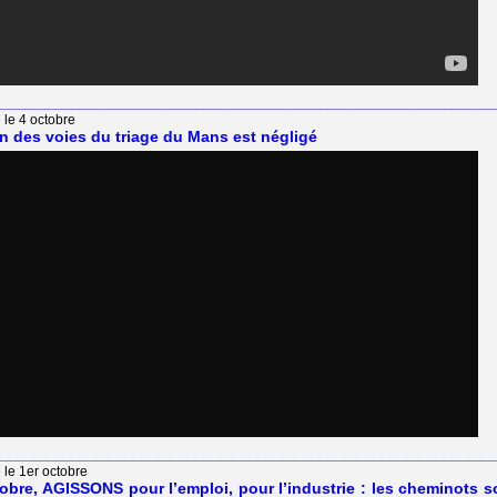
________________________________________________________________
 le 4 octobre
en des voies du triage du Mans est négligé
________________________________________________________________
 le 1er octobre
obre, AGISSONS pour l’emploi, pour l’industrie : les cheminots s