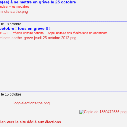
(es) à se mettre en grève le 25 octobre
ndicat + les modalités
________________________________________________________________
 le 18 octobre
octobre : tous en grève !!!
-
-
al CGT
Préavis unitaire national
Appel unitaire des fédérations de cheminots
________________________________________________________________
 le 15 octobre
ien vers le site dédié aux élections