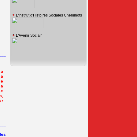
L'Institut d'Histoires Sociales Cheminots
L'Avenir Social"
___
la
la
le
la
le
s,
ur
___
les