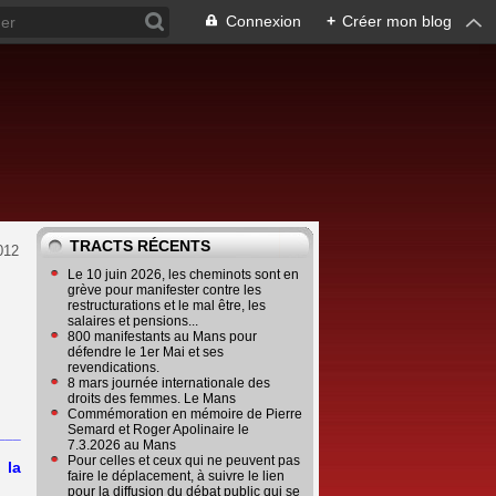
Connexion
+
Créer mon blog
TRACTS RÉCENTS
012
Le 10 juin 2026, les cheminots sont en
grève pour manifester contre les
restructurations et le mal être, les
salaires et pensions...
800 manifestants au Mans pour
défendre le 1er Mai et ses
revendications.
8 mars journée internationale des
droits des femmes. Le Mans
Commémoration en mémoire de Pierre
Semard et Roger Apolinaire le
___
7.3.2026 au Mans
Pour celles et ceux qui ne peuvent pas
 la
faire le déplacement, à suivre le lien
pour la diffusion du débat public qui se