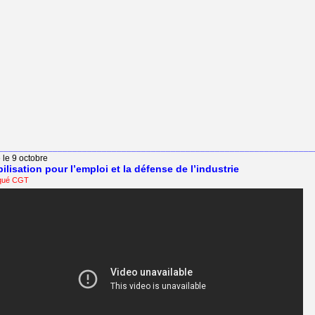
________________________________________________________________
 le 9 octobre
ilisation pour l’emploi et la défense de l’industrie
qué CGT