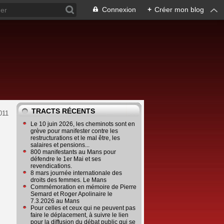
Connexion
+
Créer mon blog
TRACTS RÉCENTS
011
Le 10 juin 2026, les cheminots sont en
grève pour manifester contre les
restructurations et le mal être, les
salaires et pensions...
800 manifestants au Mans pour
défendre le 1er Mai et ses
revendications.
8 mars journée internationale des
droits des femmes. Le Mans
Commémoration en mémoire de Pierre
Semard et Roger Apolinaire le
7.3.2026 au Mans
Pour celles et ceux qui ne peuvent pas
faire le déplacement, à suivre le lien
pour la diffusion du débat public qui se