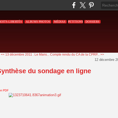
ROITS-LIBERTÉS
ALBUMS PHOTOS
MÉDIAS
PETITIONS
DOSSIERS
<< 13 décembre 2011 : Le Mans...
Compte rendu du CA de la CPRP... >>
12 décembre 2
Synthèse du sondage en ligne
en PDF