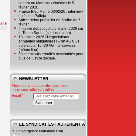
tiendra au Mans aux cinéates le 5
février 2026.
France Bleu Maine 03/02/26 : interview
de Julien Palleja
Article débat public ter en Sarthe du 5
 site
février
e
…
Initiative débat public 5 février 2026 sur
le Ter en Sarthe (sur inscription)
13 janvier 2026 ! Négociations
annuelles obligatoires ! ✊ 9h AG CGT
pole social 10h30 AG interservices
(même lieu)
50 cheminots retraités rassemblés pour
plus de justice sociale.
NEWSLETTER
Abonnez-vous pour être averti des
nouveaux articles publiés.
Email
LE SYNDICAT EST ADHÉRENT À
Convergence Nationale Rail