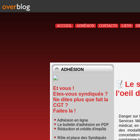
ACCUEIL
ADHÉSION
CONTACTS
LIENS
D
ADHÉSION
Le 
Et vous !
l'oeil 
Etes-vous syndiqués ?
Ne dites plus que fait la
CGT ?
Faites la !
Danger sur l
Adhésion en ligne
Services Mé
Le bulletin d'adhésion en PDF
médical, en 
Réduction et crédits d'impôts
des modalit
concertation
Rôle et place des Syndiqués
condamne la n