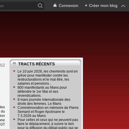
Connexion
+
Créer mon blog
TRACTS RÉCENTS
012
Le 10 juin 2026, les cheminots sont en
grève pour manifester contre les
restructurations et le mal être, les
salaires et pensions...
800 manifestants au Mans pour
défendre le 1er Mai et ses
revendications.
8 mars journée internationale des
droits des femmes. Le Mans
 des
Commémoration en mémoire de Pierre
 du
Semard et Roger Apolinaire le
tion
7.3.2026 au Mans
Pour celles et ceux qui ne peuvent pas
une
faire le déplacement, à suivre le lien
 CGT
pour la diffusion du débat public qui se