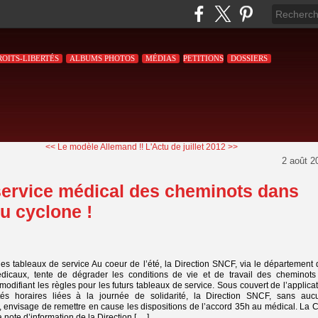
ROITS-LIBERTÉS
ALBUMS PHOTOS
MÉDIAS
PETITIONS
DOSSIERS
<< Le modèle Allemand !!
L'Actu de juillet 2012 >>
2 août 2
service médical des cheminots dans
du cyclone !
es tableaux de service Au coeur de l’été, la Direction SNCF, via le département
dicaux, tente de dégrader les conditions de vie et de travail des cheminots
modifiant les règles pour les futurs tableaux de service. Sous couvert de l’applica
és horaires liées à la journée de solidarité, la Direction SNCF, sans auc
, envisage de remettre en cause les dispositions de l’accord 35h au médical. La
ote d’information de la Direction [ ... ]