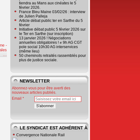
tiendra au Mans aux cinéates le 5
février 2026.
France Bleu Maine 03/02/26 : interview
de Julien Palleja
Article débat public ter en Sarthe du 5
février
Initiative débat public 5 février 2026 sur
le Ter en Sarthe (sur inscription)
13 janvier 2026 ! Négociations
annuelles obligatoires ! ✊ 9h AG CGT
ne -
pole social 10h30 AG interservices
ales
(même lieu)
e
…
50 cheminots retraités rassemblés pour
plus de justice sociale.
NEWSLETTER
Abonnez-vous pour être averti des
nouveaux articles publiés.
Email
LE SYNDICAT EST ADHÉRENT À
Convergence Nationale Rail