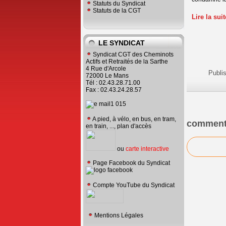
Statuts du Syndicat
Statuts de la CGT
Lire la sui
LE SYNDICAT
Syndicat CGT des Cheminots
Actifs et Retraités de la Sarthe
4 Rue d'Arcole
Publi
72000 Le Mans
Tél : 02.43.28.71.00
Fax : 02.43.24.28.57
A pied, à vélo, en bus, en tram,
comment
en train, ..., plan d'accès
ou
carte interactive
Page Facebook du Syndicat
Compte YouTube du Syndicat
Mentions Légales