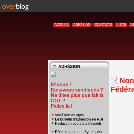
ACCUEIL
ADHÉSION
CONTACTS
LIENS
D
ADHÉSION
Non
Et vous !
Fédéra
Etes-vous syndiqués ?
Ne dites plus que fait la
CGT ?
Faites la !
Adhésion en ligne
Le bulletin d'adhésion en PDF
Réduction et crédits d'impôts
Rôle et place des Syndiqués