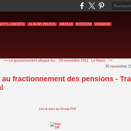
ROITS-LIBERTÉS
ALBUMS PHOTOS
MÉDIAS
PETITIONS
DOSSIERS
<< Le gouvernement attaque les...
29 novembre 2011 : Le Mans... >>
30 novembre 2
 au fractionnement des pensions - Tra
l
Lire le tract au format PDF