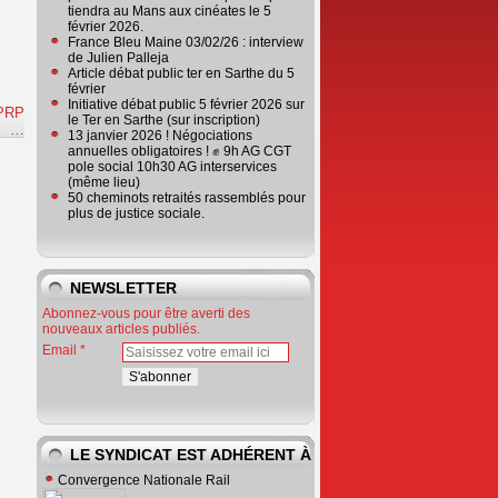
tiendra au Mans aux cinéates le 5
février 2026.
France Bleu Maine 03/02/26 : interview
de Julien Palleja
Article débat public ter en Sarthe du 5
février
Initiative débat public 5 février 2026 sur
CPRP
le Ter en Sarthe (sur inscription)
e
…
13 janvier 2026 ! Négociations
annuelles obligatoires ! ✊ 9h AG CGT
pole social 10h30 AG interservices
(même lieu)
50 cheminots retraités rassemblés pour
plus de justice sociale.
NEWSLETTER
Abonnez-vous pour être averti des
nouveaux articles publiés.
Email
LE SYNDICAT EST ADHÉRENT À
Convergence Nationale Rail