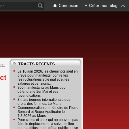
Connexion
+
Créer mon blog
TRACTS RÉCENTS
011
Le 10 juin 2026, les cheminots sont en
ct
grève pour manifester contre les
restructurations et le mal être, les
salaires et pensions...
800 manifestants au Mans pour
défendre le 1er Mai et ses
revendications.
8 mars journée internationale des
droits des femmes. Le Mans
Commémoration en mémoire de Pierre
Semard et Roger Apolinaire le
7.3.2026 au Mans
Pour celles et ceux qui ne peuvent pas
faire le déplacement, à suivre le lien
pour la diffusion du débat public qui se