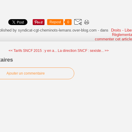
Repost
0
blished by syndicat-cgt-cheminots-lemans.over-blog.com
-
dans
Droits - Libe
Règlementa
commenter cet articl
<< Tarifs SNCF 2015 : y en a...
La direction SNCF : sexiste... >>
aires
Ajouter un commentaire