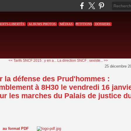
ROITS-LIBERTÉS
ALBUMS PHOTOS
MÉDIAS
PETITIONS
DOSSIERS
<< Tarifs SNCF 2015 : y en a...
La direction SNCF : sexiste... >>
25 décembre 2
r la défense des Prud'hommes :
blement à 8H30 le vendredi 16 janvi
ur les marches du Palais de justice d
el au format PDF