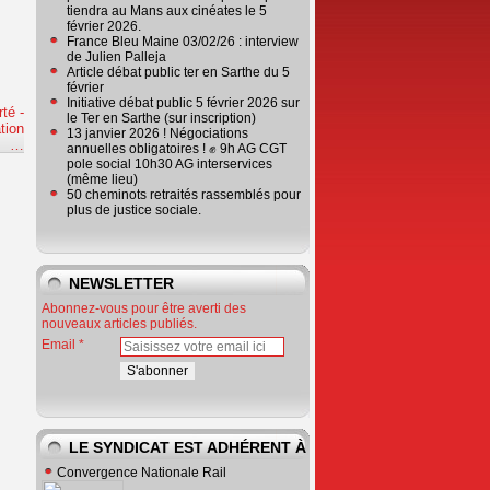
tiendra au Mans aux cinéates le 5
février 2026.
France Bleu Maine 03/02/26 : interview
de Julien Palleja
Article débat public ter en Sarthe du 5
février
Initiative débat public 5 février 2026 sur
rté -
le Ter en Sarthe (sur inscription)
tion
13 janvier 2026 ! Négociations
e
…
annuelles obligatoires ! ✊ 9h AG CGT
pole social 10h30 AG interservices
(même lieu)
50 cheminots retraités rassemblés pour
plus de justice sociale.
NEWSLETTER
Abonnez-vous pour être averti des
nouveaux articles publiés.
Email
LE SYNDICAT EST ADHÉRENT À
Convergence Nationale Rail