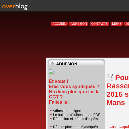
ACCUEIL
ADHÉSION
CONTACTS
LIENS
D
ADHÉSION
Pou
Et vous !
Rassem
Etes-vous syndiqués ?
Ne dites plus que fait la
2015 s
CGT ?
Mans
Faites la !
Adhésion en ligne
Le bulletin d'adhésion en PDF
Réduction et crédits d'impôts
Lire l'app
Rôle et place des Syndiqués