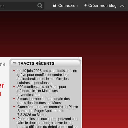
Connexion
+
Créer mon blog
TRACTS RÉCENTS
014
Le 10 juin 2026, les cheminots sont en
grève pour manifester contre les
restructurations et le mal être, les
salaires et pensions...
er
800 manifestants au Mans pour
défendre le 1er Mai et ses
u
revendications.
8 mars journée internationale des
droits des femmes. Le Mans
Commémoration en mémoire de Pierre
Semard et Roger Apolinaire le
7.3.2026 au Mans
Pour celles et ceux qui ne peuvent pas
faire le déplacement, à suivre le lien
pour la diffusion du débat public qui se