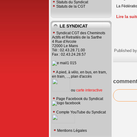
Statuts du Syndicat
La Fédératio
Statuts de la CGT
Lire la sui
LE SYNDICAT
Syndicat CGT des Cheminots
Actifs et Retraités de la Sarthe
4 Rue d'Arcole
72000 Le Mans
Tél : 02.43.28.71.00
Published by
Fax : 02.43.24.28.57
A pied, à vélo, en bus, en tram,
en train, ..., plan d'accès
comment
ou
carte interactive
Page Facebook du Syndicat
Compte YouTube du Syndicat
Mentions Légales