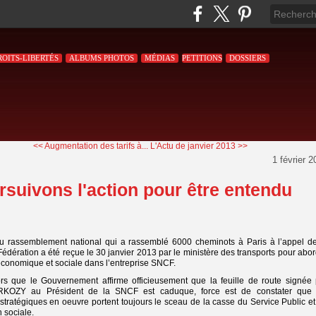
ROITS-LIBERTÉS
ALBUMS PHOTOS
MÉDIAS
PETITIONS
DOSSIERS
<< Augmentation des tarifs à...
L'Actu de janvier 2013 >>
1 février 
rsuivons l'action pour être entendu
 du rassemblement national qui a rassemblé 6000 cheminots à Paris à l’appel de
édération a été reçue le 30 janvier 2013 par le ministère des transports pour abo
 économique et sociale dans l’entreprise SNCF.
lors que le Gouvernement affirme officieusement que la feuille de route signée 
RKOZY au Président de la SNCF est caduque, force est de constater que 
 stratégiques en oeuvre portent toujours le sceau de la casse du Service Public e
n sociale.