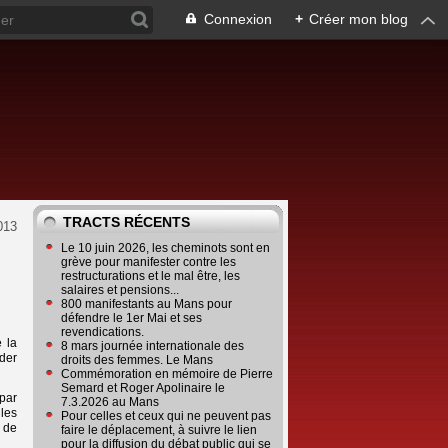
Connexion
+
Créer mon blog
TRACTS RÉCENTS
2013
Le 10 juin 2026, les cheminots sont en
grève pour manifester contre les
restructurations et le mal être, les
salaires et pensions...
800 manifestants au Mans pour
défendre le 1er Mai et ses
revendications.
 la
8 mars journée internationale des
rder
droits des femmes. Le Mans
Commémoration en mémoire de Pierre
Semard et Roger Apolinaire le
par
7.3.2026 au Mans
les
Pour celles et ceux qui ne peuvent pas
t de
faire le déplacement, à suivre le lien
pour la diffusion du débat public qui se