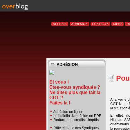
ACCUEIL
ADHÉSION
CONTACTS
LIENS
D
ADHÉSION
Pou
Et vous !
Etes-vous syndiqués ?
Ne dites plus que fait la
CGT ?
A la veille
Faites la !
CGT. Notre F
la situation
Adhésion en ligne
En effet, a
Le bulletin d'adhésion en PDF
Nicolas SA
Réduction et crédits d'impôts
orientations
Rôle et place des Syndiqués
la régressio