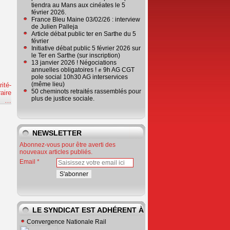
tiendra au Mans aux cinéates le 5
février 2026.
France Bleu Maine 03/02/26 : interview
de Julien Palleja
Article débat public ter en Sarthe du 5
février
Initiative débat public 5 février 2026 sur
le Ter en Sarthe (sur inscription)
13 janvier 2026 ! Négociations
annuelles obligatoires ! ✊ 9h AG CGT
pole social 10h30 AG interservices
(même lieu)
ité-
50 cheminots retraités rassemblés pour
aire
plus de justice sociale.
e
…
NEWSLETTER
Abonnez-vous pour être averti des
nouveaux articles publiés.
Email
LE SYNDICAT EST ADHÉRENT À
Convergence Nationale Rail