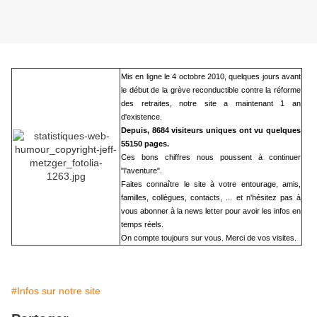
Mis en ligne le 4 octobre 2010, quelques jours avant
le début de la grève reconductible contre la réforme
des retraites, notre site a maintenant 1 an
d'existence.
Depuis, 8684 visiteurs uniques ont vu quelques
55150 pages.
Ces bons chiffres nous poussent à continuer
"l'aventure".
Faites connaître le site à votre entourage, amis,
familles, collègues, contacts, ... et n'hésitez pas à
vous abonner à la news letter pour avoir les infos en
temps réels.
On compte toujours sur vous. Merci de vos visites.
#Infos sur notre site