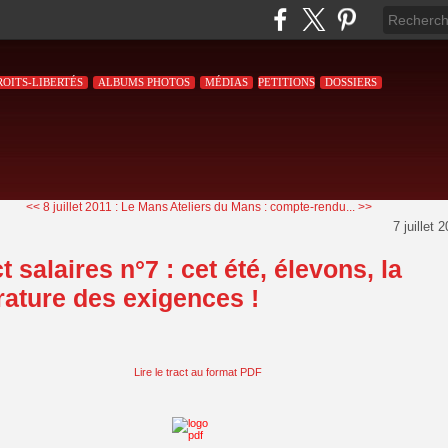
ROITS-LIBERTÉS
ALBUMS PHOTOS
MÉDIAS
PETITIONS
DOSSIERS
<< 8 juillet 2011 : Le Mans
Ateliers du Mans : compte-rendu... >>
7 juillet 
t salaires n°7 : cet été, élevons, la
ature des exigences !
Lire le tract au format PDF