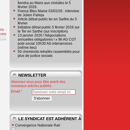
tiendra au Mans aux cinéates le 5
février 2026.
France Bleu Maine 03/02/26 : interview
de Julien Palleja
Article débat public ter en Sarthe du 5
février
Initiative débat public 5 février 2026 sur
ns -
le Ter en Sarthe (sur inscription)
ions
13 janvier 2026 ! Négociations
e
…
annuelles obligatoires ! ✊ 9h AG CGT
pole social 10h30 AG interservices
(même lieu)
50 cheminots retraités rassemblés pour
plus de justice sociale.
NEWSLETTER
Abonnez-vous pour être averti des
nouveaux articles publiés.
Email
LE SYNDICAT EST ADHÉRENT À
Convergence Nationale Rail