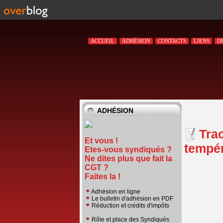
ACCUEIL
ADHÉSION
CONTACTS
LIENS
D
ADHÉSION
Trac
Et vous !
tempér
Etes-vous syndiqués ?
Ne dites plus que fait la
CGT ?
Faites la !
Adhésion en ligne
Le bulletin d'adhésion en PDF
Réduction et crédits d'impôts
Rôle et place des Syndiqués