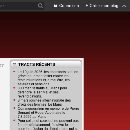
Connexion
+
Créer mon blog
TRACTS RÉCENTS
2011
Le 10 juin 2026, les cheminots sont en
grève pour manifester contre les
restructurations et le mal être, les
salaires et pensions...
800 manifestants au Mans pour
défendre le 1er Mai et ses
revendications.
8 mars journée internationale des
droits des femmes. Le Mans
Commémoration en mémoire de Pierre
Semard et Roger Apolinaire le
7.3.2026 au Mans
Pour celles et ceux qui ne peuvent pas
faire le déplacement, à suivre le lien
pour la diffusion du débat public qui se