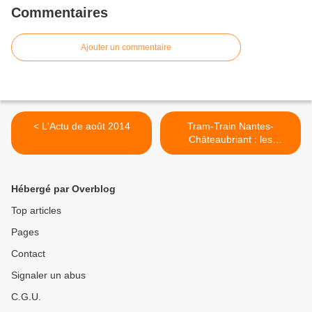
Commentaires
Ajouter un commentaire
< L'Actu de août 2014
Tram-Train Nantes-
Châteaubriant : les
conducteurs en grève et la
CGT dit stop à la
désinformation ! >
Hébergé par Overblog
Top articles
Pages
Contact
Signaler un abus
C.G.U.