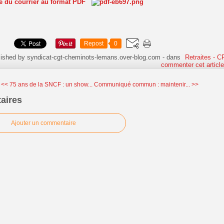
te du courrier au format PDF
Repost
0
lished by syndicat-cgt-cheminots-lemans.over-blog.com
-
dans
Retraites - 
commenter cet articl
<< 75 ans de la SNCF : un show...
Communiqué commun : maintenir... >>
aires
Ajouter un commentaire