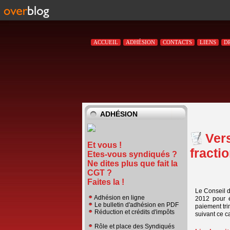
ACCUEIL
ADHÉSION
CONTACTS
LIENS
D
ADHÉSION
Vers
Et vous !
fracti
Etes-vous syndiqués ?
Ne dites plus que fait la
CGT ?
Faites la !
Le Conseil d
Adhésion en ligne
2012 pour é
Le bulletin d'adhésion en PDF
paiement tri
Réduction et crédits d'impôts
suivant ce cal
Rôle et place des Syndiqués