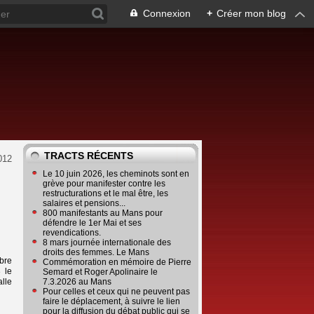
Connexion
+
Créer mon blog
TRACTS RÉCENTS
012
Le 10 juin 2026, les cheminots sont en
grève pour manifester contre les
restructurations et le mal être, les
salaires et pensions...
800 manifestants au Mans pour
défendre le 1er Mai et ses
revendications.
8 mars journée internationale des
droits des femmes. Le Mans
obre
Commémoration en mémoire de Pierre
 le
Semard et Roger Apolinaire le
alle
7.3.2026 au Mans
Pour celles et ceux qui ne peuvent pas
faire le déplacement, à suivre le lien
pour la diffusion du débat public qui se