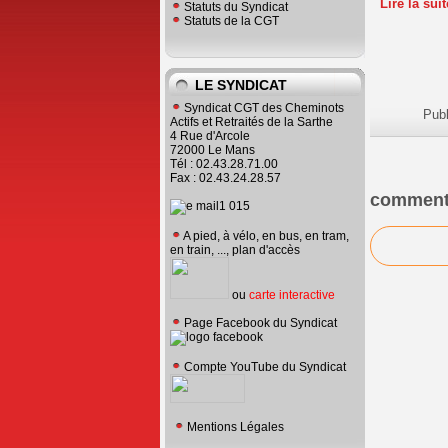
Lire la sui
Statuts du Syndicat
Statuts de la CGT
LE SYNDICAT
Syndicat CGT des Cheminots
Pub
Actifs et Retraités de la Sarthe
4 Rue d'Arcole
72000 Le Mans
Tél : 02.43.28.71.00
Fax : 02.43.24.28.57
comment
A pied, à vélo, en bus, en tram,
en train, ..., plan d'accès
ou
carte interactive
Page Facebook du Syndicat
Compte YouTube du Syndicat
Mentions Légales