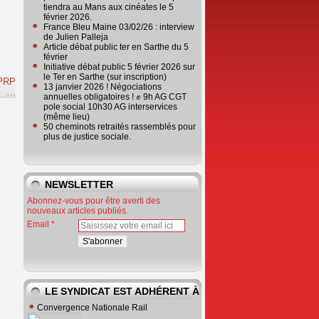
tiendra au Mans aux cinéates le 5
février 2026.
France Bleu Maine 03/02/26 : interview
de Julien Palleja
Article débat public ter en Sarthe du 5
février
Initiative débat public 5 février 2026 sur
le Ter en Sarthe (sur inscription)
CPRP
13 janvier 2026 ! Négociations
e
…
annuelles obligatoires ! ✊ 9h AG CGT
pole social 10h30 AG interservices
(même lieu)
50 cheminots retraités rassemblés pour
plus de justice sociale.
NEWSLETTER
Abonnez-vous pour être averti des
nouveaux articles publiés.
Email
LE SYNDICAT EST ADHÉRENT À
Convergence Nationale Rail