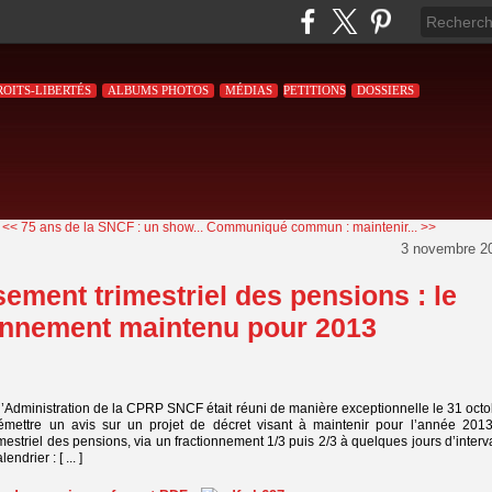
ROITS-LIBERTÉS
ALBUMS PHOTOS
MÉDIAS
PETITIONS
DOSSIERS
<< 75 ans de la SNCF : un show...
Communiqué commun : maintenir... >>
3 novembre 2
ement trimestriel des pensions : le
onnement maintenu pour 2013
’Administration de la CPRP SNCF était réuni de manière exceptionnelle le 31 oct
mettre un avis sur un projet de décret visant à maintenir pour l’année 2013
mestriel des pensions, via un fractionnement 1/3 puis 2/3 à quelques jours d’interv
endrier : [ ... ]