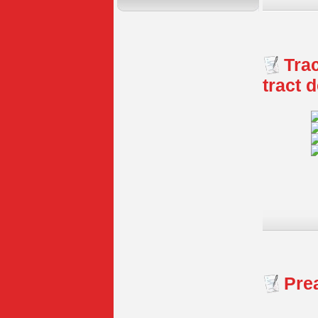
Tra
tract 
Pre