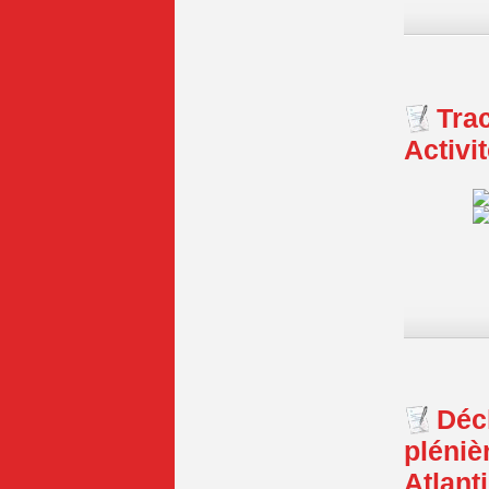
Trac
Activi
Déc
pléniè
Atlant