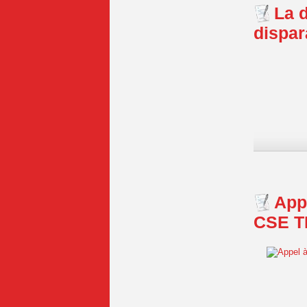
La d
dispar
App
CSE TE