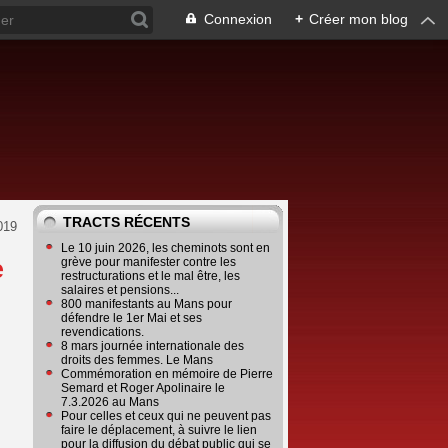
Connexion
+
Créer mon blog
TRACTS RÉCENTS
019
Le 10 juin 2026, les cheminots sont en
e
grève pour manifester contre les
restructurations et le mal être, les
salaires et pensions...
800 manifestants au Mans pour
défendre le 1er Mai et ses
revendications.
8 mars journée internationale des
droits des femmes. Le Mans
Commémoration en mémoire de Pierre
Semard et Roger Apolinaire le
7.3.2026 au Mans
Pour celles et ceux qui ne peuvent pas
faire le déplacement, à suivre le lien
pour la diffusion du débat public qui se