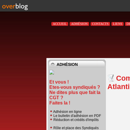
ACCUEIL
ADHÉSION
CONTACTS
LIENS
D
ADHÉSION
Com
Et vous !
Atlant
Etes-vous syndiqués ?
Ne dites plus que fait la
CGT ?
Faites la !
Adhésion en ligne
Le bulletin d'adhésion en PDF
Réduction et crédits d'impôts
Rôle et place des Syndiqués