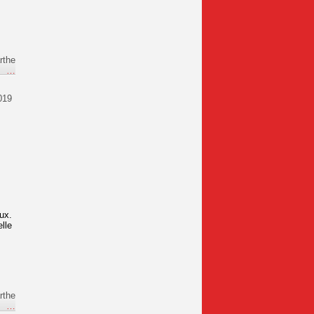
rthe
e
…
019
ux.
lle
rthe
e
…