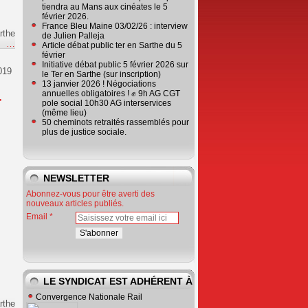
tiendra au Mans aux cinéates le 5
février 2026.
France Bleu Maine 03/02/26 : interview
rthe
de Julien Palleja
e
…
Article débat public ter en Sarthe du 5
février
Initiative débat public 5 février 2026 sur
019
le Ter en Sarthe (sur inscription)
13 janvier 2026 ! Négociations
annuelles obligatoires ! ✊ 9h AG CGT
+
pole social 10h30 AG interservices
(même lieu)
50 cheminots retraités rassemblés pour
plus de justice sociale.
NEWSLETTER
Abonnez-vous pour être averti des
nouveaux articles publiés.
Email
LE SYNDICAT EST ADHÉRENT À
Convergence Nationale Rail
rthe