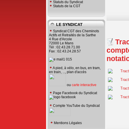
Statuts du Syndicat
Statuts de la CGT
LE SYNDICAT
Syndicat CGT des Cheminots
Actifs et Retraités de la Sarthe
4 Rue d'Arcole
Trac
72000 Le Mans
Tél : 02.43.28.71.00
compte
Fax : 02.43.24.28.57
notati
A pied, à vélo, en bus, en tram,
en train, ..., plan d'accès
ou
carte interactive
Page Facebook du Syndicat
Compte YouTube du Syndicat
Mentions Légales