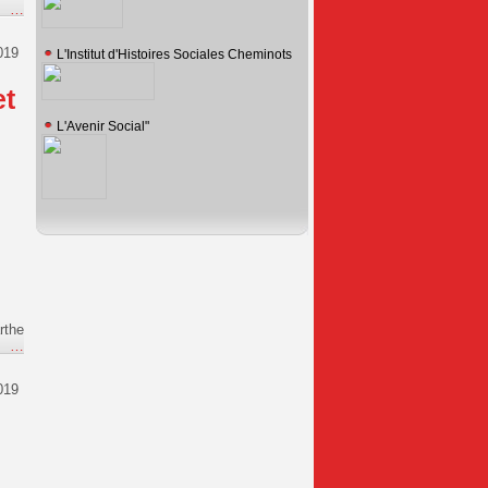
e
…
019
L'Institut d'Histoires Sociales Cheminots
et
L'Avenir Social"
rthe
e
…
019