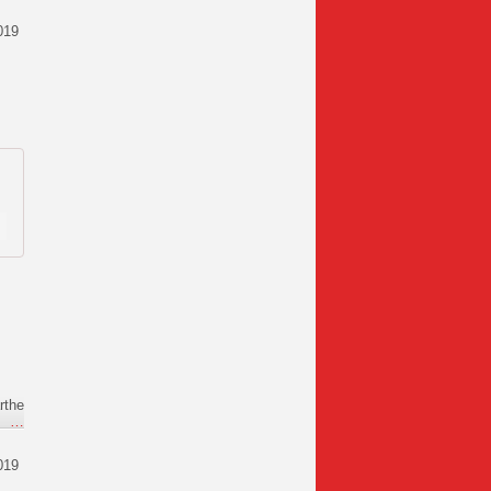
019
rthe
e
…
019