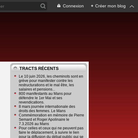
Connexion
+
Créer mon blog
TRACTS RÉCENTS
Le 10 juin 2026, les cheminots sont en
grève pour manifester contre les
restructurations et le mal être, les
salaires et pensions...
800 manifestants au Mans pour
défendre le 1er Mai et ses
revendications.
8 mars journée internationale des
droits des femmes. Le Mans
Commémoration en mémoire de Pierre
Semard et Roger Apolinaire le
7.3.2026 au Mans
Pour celles et ceux qui ne peuvent pas
faire le déplacement, à suivre le lien
pour la diffusion du débat public qui se