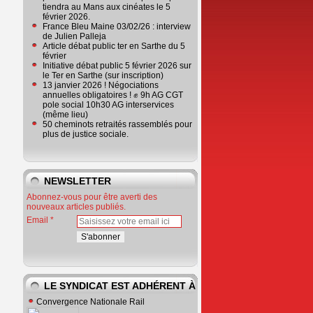
tiendra au Mans aux cinéates le 5
février 2026.
France Bleu Maine 03/02/26 : interview
de Julien Palleja
Article débat public ter en Sarthe du 5
février
Initiative débat public 5 février 2026 sur
le Ter en Sarthe (sur inscription)
13 janvier 2026 ! Négociations
annuelles obligatoires ! ✊ 9h AG CGT
pole social 10h30 AG interservices
(même lieu)
50 cheminots retraités rassemblés pour
plus de justice sociale.
NEWSLETTER
Abonnez-vous pour être averti des
nouveaux articles publiés.
Email
LE SYNDICAT EST ADHÉRENT À
Convergence Nationale Rail