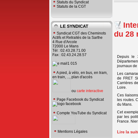
Statuts du Syndicat
Statuts de la CGT
Int
LE SYNDICAT
du 28 
Syndicat CGT des Cheminots
Actifs et Retraités de la Sarthe
4 Rue d'Arcole
72000 Le Mans
Tél : 02.43.28.71.00
Fax : 02.43.24.28.57
Depuis le 
Département
journaux de 
A pied, à vélo, en bus, en tram,
Les camarad
en train, ..., plan d'accès
de FRET SNC
Carrières de
Loire.
ou
carte interactive
Ces liaison
Page Facebook du Syndicat
les routes.
du Mans.
Cet exemple
Compte YouTube du Syndicat
par les pol
France. Nier 
Mentions Légales
Lire la sui