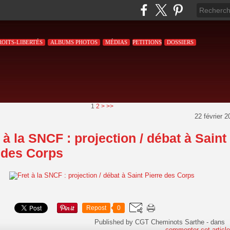
ROITS-LIBERTÉS
ALBUMS PHOTOS
MÉDIAS
PETITIONS
DOSSIERS
1
2
>
>>
22 février 2
 à la SNCF : projection / débat à Saint
 des Corps
Repost
0
Published by CGT Cheminots Sarthe
-
dans
commenter cet articl