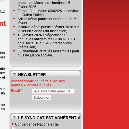
tiendra au Mans aux cinéates le 5
février 2026.
France Bleu Maine 03/02/26 : interview
012
de Julien Palleja
Article débat public ter en Sarthe du 5
nt
février
Initiative débat public 5 février 2026 sur
le Ter en Sarthe (sur inscription)
13 janvier 2026 ! Négociations
annuelles obligatoires ! ✊ 9h AG CGT
pole social 10h30 AG interservices
(même lieu)
50 cheminots retraités rassemblés pour
ion
plus de justice sociale.
les
nté
aux
NEWSLETTER
e et
Abonnez-vous pour être averti des
nouveaux articles publiés.
sur
Email
sin
rée
 en
LE SYNDICAT EST ADHÉRENT À
Convergence Nationale Rail