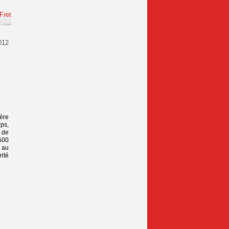
Fret
e
…
2012
ière
ps,
s de
500
 au
rité