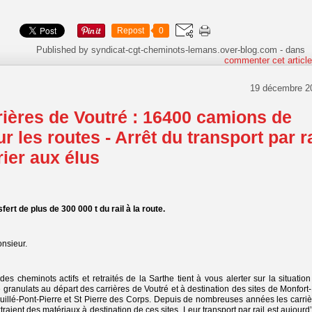
Repost
0
Published by syndicat-cgt-cheminots-lemans.over-blog.com
-
dans
commenter cet articl
19 décembre 2
rières de Voutré : 16400 camions de
ur les routes - Arrêt du transport par ra
rier aux élus
sfert de plus de 300 000 t du rail à la route.
nsieur.
des cheminots actifs et retraités de la Sarthe tient à vous alerter sur la situatio
 granulats au départ des carrières de Voutré et à destination des sites de Monfort
uillé-Pont-Pierre et St Pierre des Corps. Depuis de nombreuses années les carriè
traient des matériaux à destination de ces sites. Leur transport par rail est aujourd