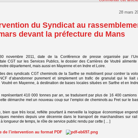
28 mars 2
ervention du Syndicat au rassembleme
mars devant la préfecture du Mans
30 novembre 2011, date de la Conférence de presse organisée par l’Un
ale CGT sur les Services Publics, le dossier des Carrières de Voutré alimente 
notre département, mais aussi en Mayenne et en Indre et Loire.
es des syndicats CGT cheminots de la Sarthe se mobilisent pour contrer la volo
F d’abandonner purement et simplement un trafic de granulat qui le liait 
 Voutré en Mayenne, à destination de bases locales situées en Sarthe et en Indr
s représentant 410 000 tonnes par an, se traduisent par plus de 16 400 camions 
 Cette démarche met un nouveau coup sur l’emploi de cheminots au Fret sur le bas
, bien que très local, reflète pourtant à merveille la logique économique engend
itiques menées depuis une décennie dans le transport de marchandises sur rail
à longueur de temps, le rôle de service public rendu par cette [ ... ]
te de l'intervention au format PDF