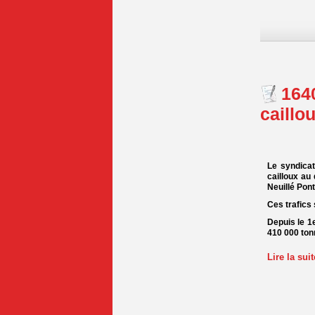
164
caillo
Le syndicat
cailloux au
Neuillé Pont
Ces trafics 
Depuis le 1
410 000 tonn
Lire la sui