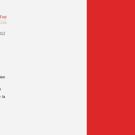
Fret
e
…
012
lien
m
 la