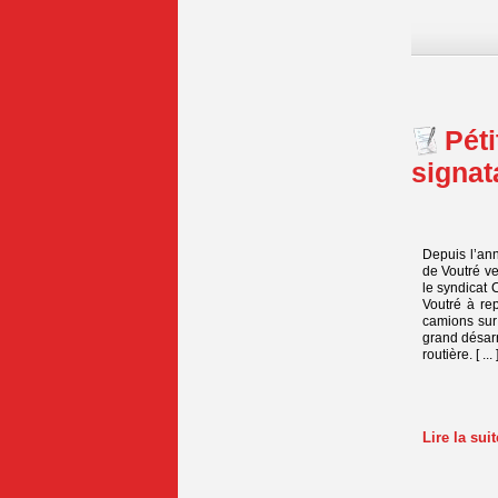
Péti
signat
Depuis l’ann
de Voutré v
le syndicat 
Voutré à re
camions sur
grand désarr
routière. [ ... 
Lire la su