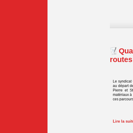
Qua
routes 
Le syndicat 
au départ de
Pierre et 
matériaux à d
ces parcours 
Lire la sui