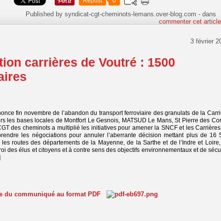
Repost
0
Published by syndicat-cgt-cheminots-lemans.over-blog.com
-
dans
commenter cet articl
3 février 
tion carrières de Voutré : 1500
aires
once fin novembre de l’abandon du transport ferroviaire des granulats de la Carr
ers les bases locales de Montfort Le Gesnois, MATSUD Le Mans, St Pierre des Cor
CGT des cheminots a multiplié les initiatives pour amener la SNCF et les Carrière
prendre les négociations pour annuler l’aberrante décision mettant plus de 16 
 les routes des départements de la Mayenne, de la Sarthe et de l’Indre et Loire,
oi des élus et citoyens et à contre sens des objectifs environnementaux et de sécu
]
ite du communiqué au format PDF