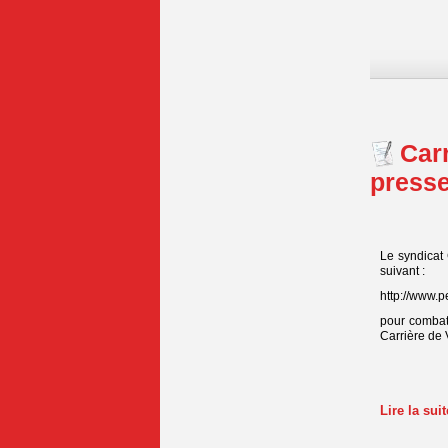
Car
presse
Le syndicat 
suivant :
http://www.
pour combat
Carrière de Vo
Lire la su