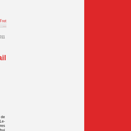
Fret
e
…
011
il
n de
-Le-
res
’hui