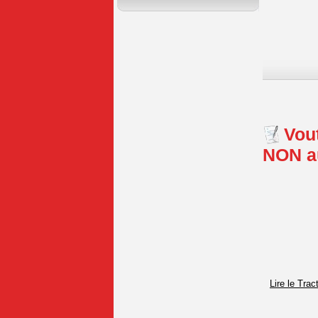
Vout
NON au
Lire le Trac