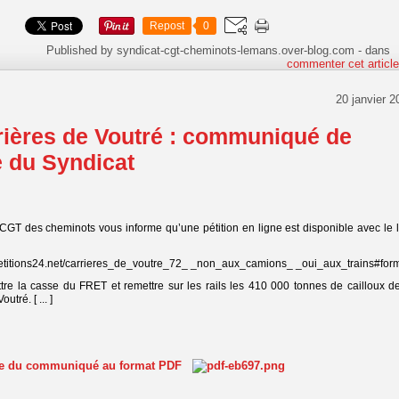
Repost
0
Published by syndicat-cgt-cheminots-lemans.over-blog.com
-
dans
commenter cet articl
20 janvier 2
rières de Voutré : communiqué de
 du Syndicat
CGT des cheminots vous informe qu’une pétition en ligne est disponible avec le 
petitions24.net/carrieres_de_voutre_72_ _non_aux_camions_ _oui_aux_trains#for
tre la casse du FRET et remettre sur les rails les 410 000 tonnes de cailloux de
utré. [ ... ]
ite du communiqué au format PDF