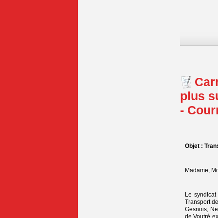
Car
plus s
- Cour
Objet : Tran
Madame, Mo
Le syndicat 
Transport de
Gesnois, Ne
de Voutré ex