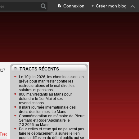
Connexion
+
Créer mon blog
TRACTS RÉCENTS
017
Le 10 juin 2026, les cheminots sont en
grève pour manifester contre les
restructurations et le mal être, les
salaires et pensions...
800 manifestants au Mans pour
défendre le 1er Mai et ses
revendications.
8 mars journée internationale des
droits des femmes. Le Mans
Commémoration en mémoire de Pierre
Semard et Roger Apolinaire le
7.3.2026 au Mans
Pour celles et ceux qui ne peuvent pas
faire le déplacement, à suivre le lien
Fret
pour la diffusion du débat public qui se
e
…