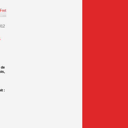
Fret
e
…
012
s
 de
is,
t :