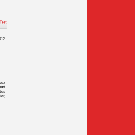
Fret
e
…
012
s
loux
Pont
des
ier,