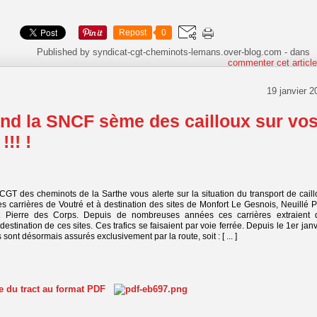
Repost
0
Published by syndicat-cgt-cheminots-lemans.over-blog.com
-
dans
commenter cet articl
19 janvier 2
nd la SNCF sème des cailloux sur vo
!!! !
CGT des cheminots de la Sarthe vous alerte sur la situation du transport de cail
s carrières de Voutré et à destination des sites de Monfort Le Gesnois, Neuillé 
St Pierre des Corps. Depuis de nombreuses années ces carrières extraient 
estination de ces sites. Ces trafics se faisaient par voie ferrée. Depuis le 1er janv
sont désormais assurés exclusivement par la route, soit : [ ... ]
te du tract au format PDF