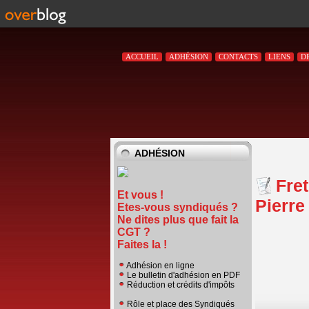
ACCUEIL
ADHÉSION
CONTACTS
LIENS
D
ADHÉSION
Fret
Et vous !
Pierre
Etes-vous syndiqués ?
Ne dites plus que fait la
CGT ?
Faites la !
Adhésion en ligne
Le bulletin d'adhésion en PDF
Réduction et crédits d'impôts
Rôle et place des Syndiqués