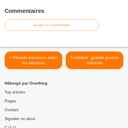
Commentaires
Ajouter un commentaire
< Période transitoire avant
8 octobre : grande journée
les élections
nationale
professionnelles : la raison
interprofessionnelle
l'emporte !
d'actions >
Hébergé par Overblog
Top articles
Pages
Contact
Signaler un abus
C.G.U.