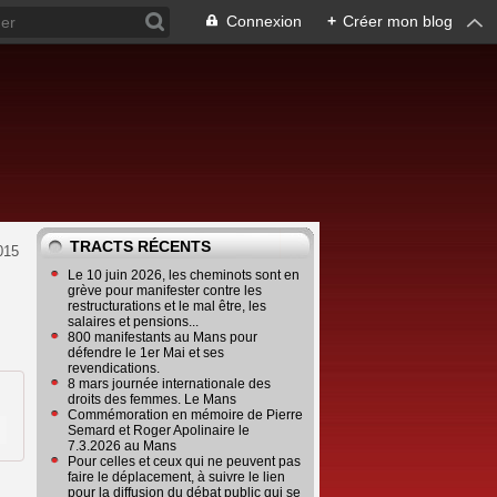
Connexion
+
Créer mon blog
TRACTS RÉCENTS
015
Le 10 juin 2026, les cheminots sont en
grève pour manifester contre les
restructurations et le mal être, les
salaires et pensions...
800 manifestants au Mans pour
défendre le 1er Mai et ses
revendications.
8 mars journée internationale des
droits des femmes. Le Mans
Commémoration en mémoire de Pierre
Semard et Roger Apolinaire le
7.3.2026 au Mans
Pour celles et ceux qui ne peuvent pas
faire le déplacement, à suivre le lien
pour la diffusion du débat public qui se