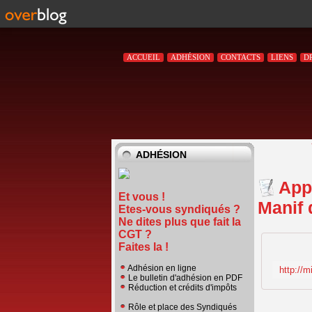
ACCUEIL
ADHÉSION
CONTACTS
LIENS
D
ADHÉSION
App
Et vous !
Manif 
Etes-vous syndiqués ?
Ne dites plus que fait la
CGT ?
Faites la !
Adhésion en ligne
Le bulletin d'adhésion en PDF
Réduction et crédits d'impôts
Rôle et place des Syndiqués