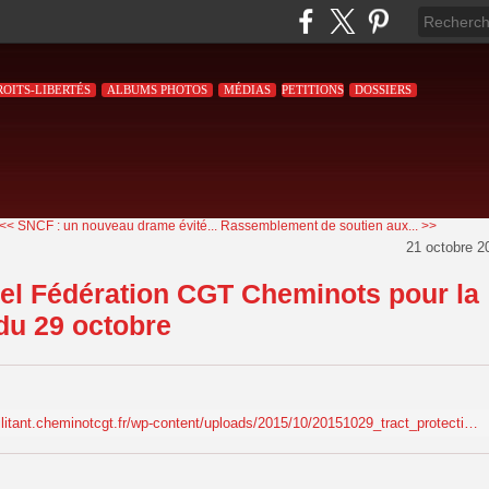
ROITS-LIBERTÉS
ALBUMS PHOTOS
MÉDIAS
PETITIONS
DOSSIERS
<< SNCF : un nouveau drame évité...
Rassemblement de soutien aux... >>
21 octobre 2
el Fédération CGT Cheminots pour la
du 29 octobre
http://militant.cheminotcgt.fr/wp-content/uploads/2015/10/20151029_tract_protection_sociale_manif_unitaire.pdf