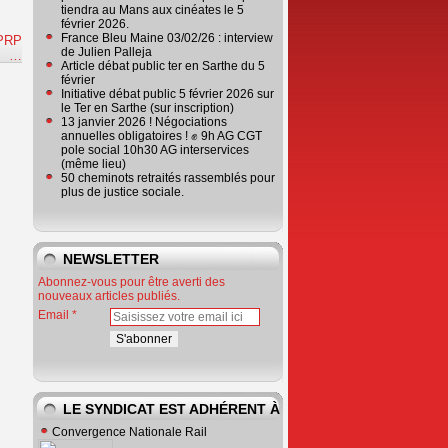
tiendra au Mans aux cinéates le 5
février 2026.
France Bleu Maine 03/02/26 : interview
CPRP
de Julien Palleja
e
…
Article débat public ter en Sarthe du 5
février
Initiative débat public 5 février 2026 sur
le Ter en Sarthe (sur inscription)
13 janvier 2026 ! Négociations
annuelles obligatoires ! ✊ 9h AG CGT
pole social 10h30 AG interservices
(même lieu)
50 cheminots retraités rassemblés pour
plus de justice sociale.
NEWSLETTER
Abonnez-vous pour être averti des
nouveaux articles publiés.
Email
LE SYNDICAT EST ADHÉRENT À
Convergence Nationale Rail