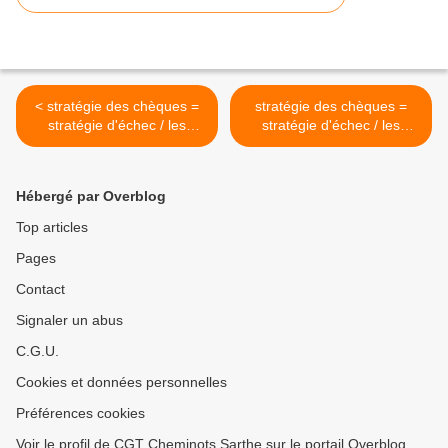
< stratégie des chèques =
stratégie des chèques =
stratégie d'échec / les
stratégie d'échec / les
associations et espaces CE
vacances >
Hébergé par Overblog
Top articles
Pages
Contact
Signaler un abus
C.G.U.
Cookies et données personnelles
Préférences cookies
Voir le profil de CGT Cheminots Sarthe sur le portail Overblog