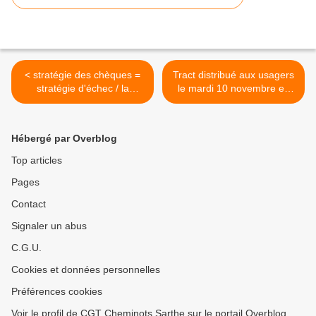
< stratégie des chèques =
Tract distribué aux usagers
stratégie d'échec / la
le mardi 10 novembre en
location de salles
gare du Mans >
Hébergé par Overblog
Top articles
Pages
Contact
Signaler un abus
C.G.U.
Cookies et données personnelles
Préférences cookies
Voir le profil de CGT Cheminots Sarthe sur le portail Overblog