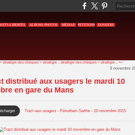
ROITS-LIBERTÉS
ALBUMS PHOTOS
MÉDIAS
PETITIONS
DOSSIERS
< stratégie des chèques = stratégie...
stratégie des chèques = stratégie... >>
9 novembre 2
t distribué aux usagers le mardi 10
bre en gare du Mans
lécharger
Tract aux usagers - Périurbain Sarthe - 10 novembre 2015