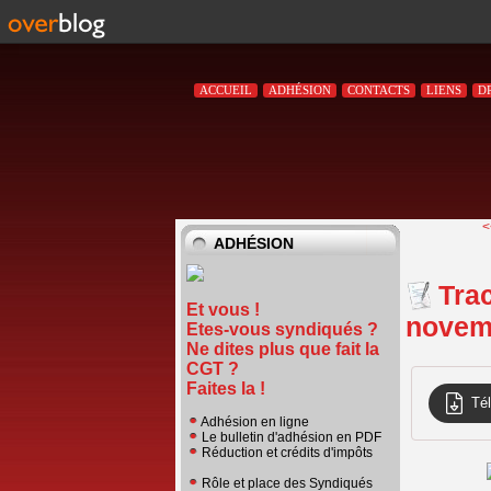
ACCUEIL
ADHÉSION
CONTACTS
LIENS
D
<
ADHÉSION
Trac
Et vous !
novem
Etes-vous syndiqués ?
Ne dites plus que fait la
CGT ?
Faites la !
Té
Adhésion en ligne
Le bulletin d'adhésion en PDF
Réduction et crédits d'impôts
Rôle et place des Syndiqués