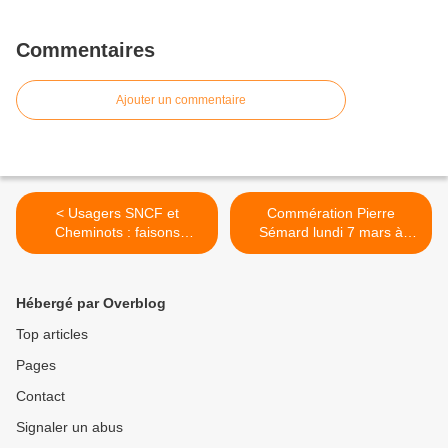
Commentaires
Ajouter un commentaire
< Usagers SNCF et
Commération Pierre
Cheminots : faisons
Sémard lundi 7 mars à
converger nos forces pour
11H00 >
combattre des choix
contraires à l'intêret général
Hébergé par Overblog
Top articles
Pages
Contact
Signaler un abus