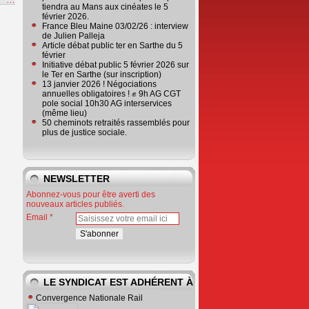
tiendra au Mans aux cinéates le 5
février 2026.
France Bleu Maine 03/02/26 : interview
de Julien Palleja
Article débat public ter en Sarthe du 5
février
Initiative débat public 5 février 2026 sur
le Ter en Sarthe (sur inscription)
13 janvier 2026 ! Négociations
annuelles obligatoires ! ✊ 9h AG CGT
pole social 10h30 AG interservices
(même lieu)
50 cheminots retraités rassemblés pour
plus de justice sociale.
NEWSLETTER
Abonnez-vous pour être averti des
nouveaux articles publiés.
Email
LE SYNDICAT EST ADHÉRENT À
Convergence Nationale Rail