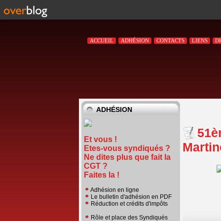
ACCUEIL
ADHÉSION
CONTACTS
LIENS
D
ADHÉSION
51è
Et vous !
Martin
Etes-vous syndiqués ?
Ne dites plus que fait la
CGT ?
Faites la !
Adhésion en ligne
Le bulletin d'adhésion en PDF
Réduction et crédits d'impôts
Rôle et place des Syndiqués