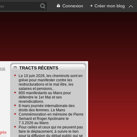
Connexion
+
Créer mon blog
TRACTS RÉCENTS
016
Le 10 juin 2026, les cheminots sont en
grève pour manifester contre les
restructurations et le mal être, les
salaires et pensions...
800 manifestants au Mans pour
défendre le 1er Mai et ses
revendications.
8 mars journée internationale des
droits des femmes. Le Mans
Commémoration en mémoire de Pierre
Semard et Roger Apolinaire le
7.3.2026 au Mans
Pour celles et ceux qui ne peuvent pas
faire le déplacement, à suivre le lien
grès
pour la diffusion du débat public qui se
e
…