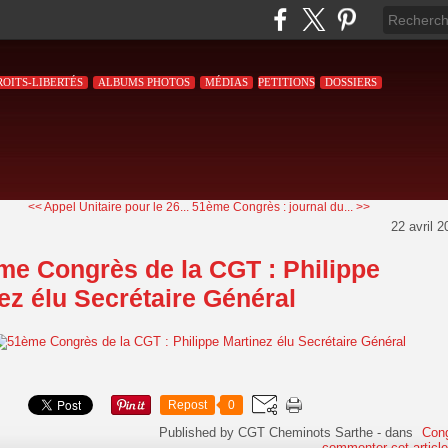
ROITS-LIBERTÉS
ALBUMS PHOTOS
MÉDIAS
PETITIONS
DOSSIERS
<< Appel Unitaire pour le 26...
51ème Congrès : journal du... >>
22 avril 2
me Congrès de la CGT : Philippe
ez élu Secrétaire Général
Repost
0
Published by CGT Cheminots Sarthe
-
dans
Con
commenter cet articl