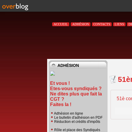
ACCUEIL
ADHÉSION
CONTACTS
LIENS
D
ADHÉSION
51è
Et vous !
Etes-vous syndiqués ?
Ne dites plus que fait la
51è con
CGT ?
Faites la !
Adhésion en ligne
Le bulletin d'adhésion en PDF
Réduction et crédits d'impôts
Rôle et place des Syndiqués