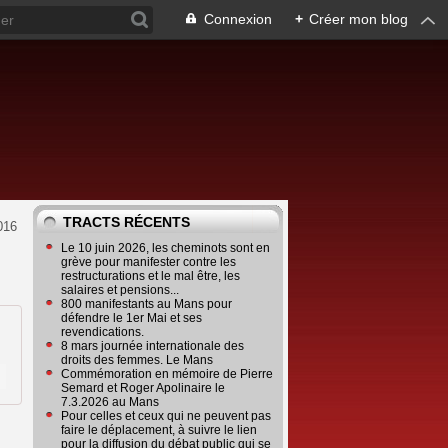
Connexion
+
Créer mon blog
TRACTS RÉCENTS
016
Le 10 juin 2026, les cheminots sont en
grève pour manifester contre les
restructurations et le mal être, les
salaires et pensions...
800 manifestants au Mans pour
défendre le 1er Mai et ses
revendications.
8 mars journée internationale des
droits des femmes. Le Mans
Commémoration en mémoire de Pierre
Semard et Roger Apolinaire le
7.3.2026 au Mans
Pour celles et ceux qui ne peuvent pas
faire le déplacement, à suivre le lien
pour la diffusion du débat public qui se