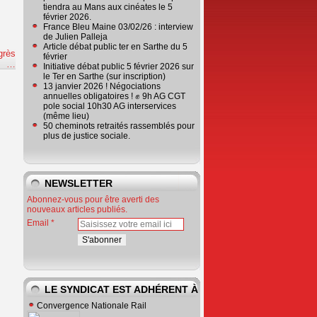
tiendra au Mans aux cinéates le 5
février 2026.
France Bleu Maine 03/02/26 : interview
de Julien Palleja
Article débat public ter en Sarthe du 5
grès
février
e
…
Initiative débat public 5 février 2026 sur
le Ter en Sarthe (sur inscription)
13 janvier 2026 ! Négociations
annuelles obligatoires ! ✊ 9h AG CGT
pole social 10h30 AG interservices
(même lieu)
50 cheminots retraités rassemblés pour
plus de justice sociale.
NEWSLETTER
Abonnez-vous pour être averti des
nouveaux articles publiés.
Email
LE SYNDICAT EST ADHÉRENT À
Convergence Nationale Rail