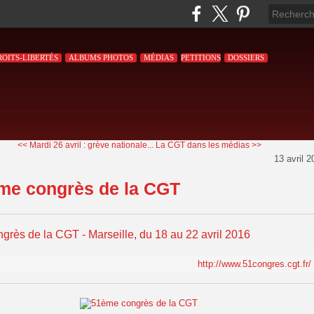
ROITS-LIBERTÉS
ALBUMS PHOTOS
MÉDIAS
PETITIONS
DOSSIERS
<< Mardi 26 avril : grève nationale...
La CGT dans les médias >>
13 avril 2
me congrès de la CGT
grès de la CGT - Marseille, du 18 au 22 avril 2016
http://www.51congres.cgt.fr/