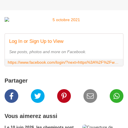
Log In or Sign Up to View
See posts, photos and more on Facebook.
https://www.facebook.com/login/?next=https%3A%2F%2Fwww.facebook.com%2Fevents%2F274728727663952%2F%3Facontext%3D%257B%2522ref%2522%253A%252252%2522%252C%2522action_history%2522%253A%2522%255B%257B%255C%2522surface%255C%2522%253A%255C%2522share_link%255C%2522%252C%255C%2522mechanism%255C%2522%253A%255C%2522share_link%255C%2522%252C%255C%2522extra_data%255C%2522%253A%257B%255C%2522invite_link_id%255C%2522%253A1002494763656637%257D%257D%255D%2522%257D
Partager
Vous aimerez aussi
Le 10 juin 2026, les cheminots sont