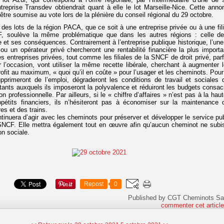
’entreprise Transdev obtiendrait quant à elle le lot Marseille-Nice. Cette anno
être soumise au vote lors de la plénière du conseil régional du 29 octobre.
on des lots de la région PACA, que ce soit à une entreprise privée ou à une fili
, soulève la même problématique que dans les autres régions : celle de
 et ses conséquences. Contrairement à l’entreprise publique historique, l’une
s ou un opérateur privé chercheront une rentabilité financière la plus importa
es entreprises privées, tout comme les filiales de la SNCF de droit privé, parf
 l’occasion, vont utiliser la même recette libérale, cherchant à augmenter l
ofit au maximum, « quoi qu’il en coûte » pour l’usager et les cheminots. Pour
supprimeront de l’emploi, dégraderont les conditions de travail et sociales 
stants auxquels ils imposeront la polyvalence et réduiront les budgets consac
on professionnelle. Par ailleurs, si le « chiffre d’affaires » n’est pas à la hau
ppétits financiers, ils n’hésiteront pas à économiser sur la maintenance 
res et des trains.
inuera d’agir avec les cheminots pour préserver et développer le service pub
 SNCF. Elle mettra également tout en œuvre afin qu’aucun cheminot ne subi
on sociale.
Repost
0
Published by CGT Cheminots Sa
commenter cet articl