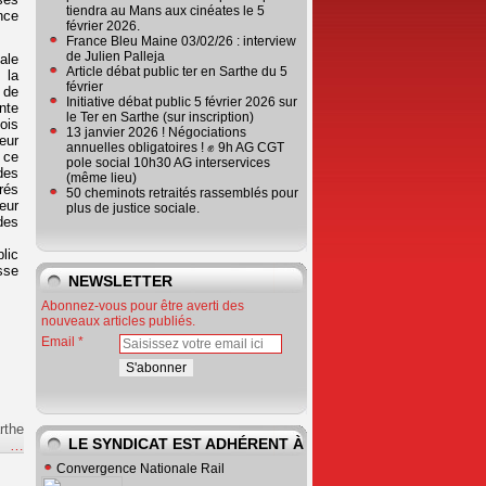
tiendra au Mans aux cinéates le 5
nce
février 2026.
France Bleu Maine 03/02/26 : interview
de Julien Palleja
ale
Article débat public ter en Sarthe du 5
 la
février
 de
Initiative débat public 5 février 2026 sur
nte
le Ter en Sarthe (sur inscription)
ois
13 janvier 2026 ! Négociations
eur
annuelles obligatoires ! ✊ 9h AG CGT
 ce
pole social 10h30 AG interservices
des
(même lieu)
rés
50 cheminots retraités rassemblés pour
teur
plus de justice sociale.
des
lic
sse
NEWSLETTER
Abonnez-vous pour être averti des
nouveaux articles publiés.
Email
rthe
LE SYNDICAT EST ADHÉRENT À
e
…
Convergence Nationale Rail