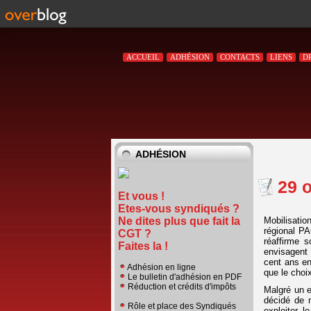
ACCUEIL
ADHÉSION
CONTACTS
LIENS
D
ADHÉSION
29 
Et vous !
Etes-vous syndiqués ?
Mobilisatio
Ne dites plus que fait la
régional P
CGT ?
réaffirme 
Faites la !
envisagent 
cent ans en
Adhésion en ligne
que le choix
Le bulletin d'adhésion en PDF
Réduction et crédits d'impôts
Malgré un e
décidé de m
Rôle et place des Syndiqués
exploiter l