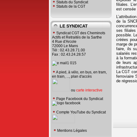
Statuts du Syndicat
filiales. L
Statuts de la CGT
est censée 
L’attributi
de la SNCF
concurrence
LE SYNDICAT
ses filiale
Syndicat CGT des Cheminots
possible. L
Actifs et Retraités de la Sarthe
créées pour
4 Rue d'Arcole
marge de pr
72000 Le Mans
faire, ils 
Tél : 02.43.28.71.00
salariés re
Fax : 02.43.24.28.57
à la formati
de leurs a
infrastructu
La CGT cont
A pied, à vélo, en bus, en tram,
ferroviaire
en train, ..., plan d'accès
de régressi
ou
carte interactive
Page Facebook du Syndicat
Compte YouTube du Syndicat
Mentions Légales