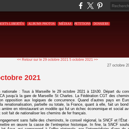
ROITS-LIBERTÉS
ALBUMS PHOTOS
MÉDIAS
PETITIONS
DOSSIERS
<< Retour sur le 29 octobre 2021
5 octobre 2021 >>
27 octobre 2
octobre 2021
n nationale : Tous à Marseille le 29 octobre 2021 à 11h30. Départ du cons
ACA jusqu’à la gare de Marseille St Charles. La Fédération CGT des chemin
son opposition aux logiques de concurrence. Quand d’autres pays en Eur
la renationalisation, partielle ou totale, la France, quant à elle, fait un bond
 arrière en réinstaurant un modèle qui fut un échec économique et social av
 soit fait de nationaliser les chemins de fer français.
ngagement sans faille des cheminots, le conseil régional, la SNCF et l’État 
ettre en œuvre la casse de l’entreprise historique. In fine, la SNCF souha
e lot Azur, qui correspond à l’offre régionale, par l’intermédiaire d’une de 