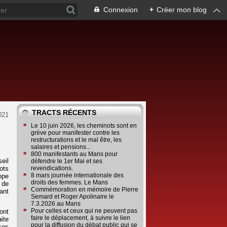
Connexion
+
Créer mon blog
TRACTS RÉCENTS
021
Le 10 juin 2026, les cheminots sont en
grève pour manifester contre les
restructurations et le mal être, les
salaires et pensions...
800 manifestants au Mans pour
eil
défendre le 1er Mai et ses
ots
revendications.
8 mars journée internationale des
ope
droits des femmes. Le Mans
 de
Commémoration en mémoire de Pierre
ant
Semard et Roger Apolinaire le
7.3.2026 au Mans
Pour celles et ceux qui ne peuvent pas
ont
faire le déplacement, à suivre le lien
ite
pour la diffusion du débat public qui se
ses