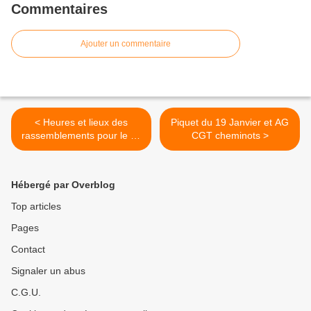
Commentaires
Ajouter un commentaire
< Heures et lieux des
Piquet du 19 Janvier et AG
rassemblements pour le 19
CGT cheminots >
Janvier 2023 au Mans ! ✊
Communiqué unitaire suite
à l'interfédérale du 12
Hébergé par Overblog
Janvier 2023
Top articles
Pages
Contact
Signaler un abus
C.G.U.