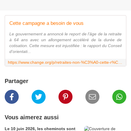
Cette campagne a besoin de vous
Le gouvernement a annoncé le report de l'âge de la retraite
à 64 ans avec un allongement accéléré de la durée de
cotisation. Cette mesure est injustifiée : le rapport du Conseil
d'orientati...
https://www.change.org/p/retraites-non-%C3%A0-cette-r%C3%A9forme-injuste-et-brutale-reformesdesretraites/expg/wa/washarecopy_35449843_fr-FR/3/Caroline%20BATARD/Argenteuil,%20France
Partager
Vous aimerez aussi
Le 10 juin 2026, les cheminots sont