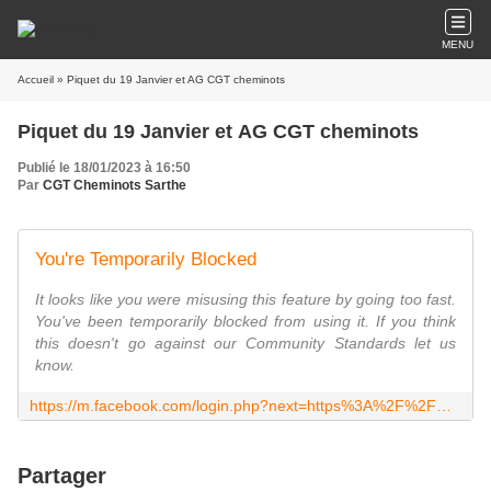
MENU
Accueil
» Piquet du 19 Janvier et AG CGT cheminots
Piquet du 19 Janvier et AG CGT cheminots
Publié le 18/01/2023 à 16:50
Par
CGT Cheminots Sarthe
You're Temporarily Blocked
It looks like you were misusing this feature by going too fast.
You've been temporarily blocked from using it. If you think
this doesn't go against our Community Standards let us
know.
https://m.facebook.com/login.php?next=https%3A%2F%2Fm.facebook.com%2Fevents%2F704227004614330%3Fview%3Dpermalink%26id%3D704227011280996&refsrc=deprecated&_rdr
Partager