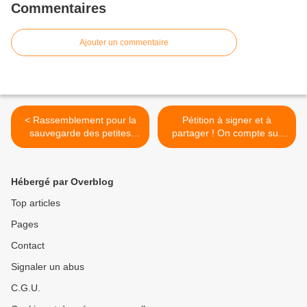
Commentaires
Ajouter un commentaire
< Rassemblement pour la
Pétition à signer et à
sauvegarde des petites
partager ! On compte sur
gares de rouessé-vassé et
vous ! ☺️✊ >
crissé samedi 26 août 11h
en gare du Mans. Les
Hébergé par Overblog
militants CGT disponibles
dans cette période estivale
Top articles
sont invités à y participer.
Pages
Contact
Signaler un abus
C.G.U.