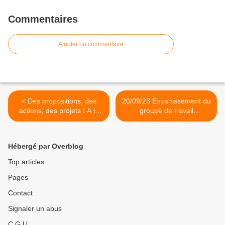
Commentaires
Ajouter un commentaire
< Des propositions, des
20/09/23 Envahissement du
actions, des projets ! A la
groupe de travail
CGT, on a des idées pour le
concurrence ter a dalby
développement du
Nantes >
ferroviaire en Sarthe et au
Hébergé par Overblog
service des usagers du rail !
✊
Top articles
Pages
Contact
Signaler un abus
C.G.U.