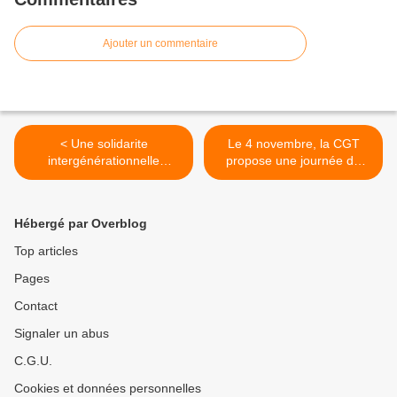
Ajouter un commentaire
< Une solidarite
Le 4 novembre, la CGT
intergénérationnelle
propose une journée de
s'impose !
mobilisation à tous les
salariés des transports et
des instructures >
Hébergé par Overblog
Top articles
Pages
Contact
Signaler un abus
C.G.U.
Cookies et données personnelles