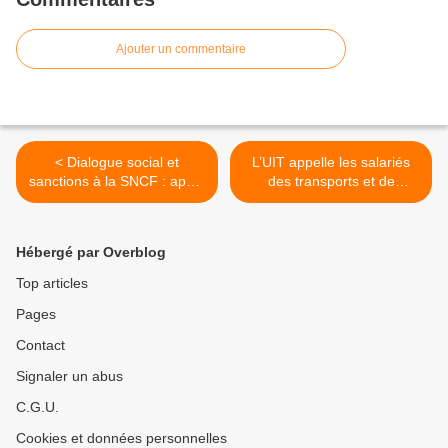
Ajouter un commentaire
< Dialogue social et
L’UIT appelle les salariés
sanctions à la SNCF : appel
des transports et de
au rassemblement le 30
l’équipement à faire grève
octobre devant la direction
le 4 novembre et à
à St Denis
participer aux
Hébergé par Overblog
manifestations organisées
en Pays de la Loire >
Top articles
Pages
Contact
Signaler un abus
C.G.U.
Cookies et données personnelles