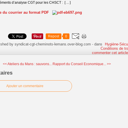
ments d’analyse CGT pour les CHSCT : [ ... ]
te du courrier au format PDF
Repost
0
ished by syndicat-cgt-cheminots-lemans.over-blog.com
-
dans
Hygiène-Sécur
Conditions de tra
commenter cet articl
<< Ateliers du Mans : sauvons...
Rapport du Conseil Economique... >>
aires
Ajouter un commentaire