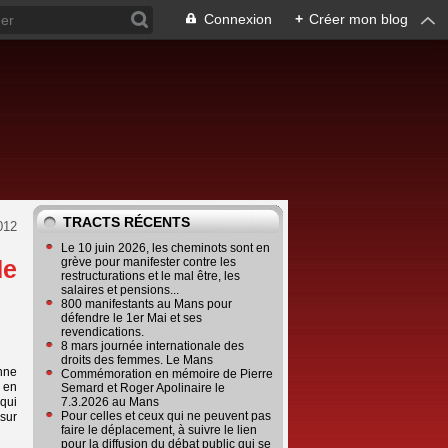
Connexion
+
Créer mon blog
TRACTS RÉCENTS
012
Le 10 juin 2026, les cheminots sont en
de
grève pour manifester contre les
restructurations et le mal être, les
salaires et pensions...
800 manifestants au Mans pour
défendre le 1er Mai et ses
revendications.
8 mars journée internationale des
droits des femmes. Le Mans
nne
Commémoration en mémoire de Pierre
 en
Semard et Roger Apolinaire le
qui
7.3.2026 au Mans
Pour celles et ceux qui ne peuvent pas
sur
faire le déplacement, à suivre le lien
pour la diffusion du débat public qui se