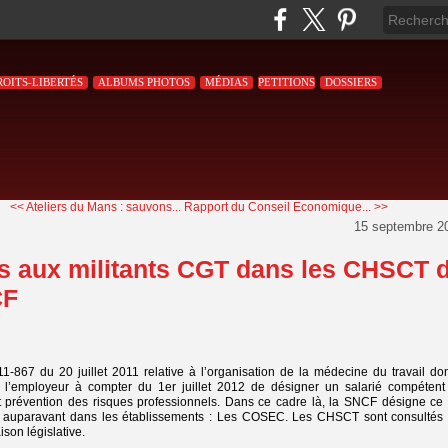
ROITS-LIBERTÉS
ALBUMS PHOTOS
MÉDIAS
PETITIONS
DOSSIERS
<< Ateliers du Mans : sauvons...
Rapport du Conseil Economique... >>
15 septembre 2
os aux militants CGT dans les CHSCT 
CF
11-867 du 20 juillet 2011 relative à l’organisation de la médecine du travail do
à l’employeur à compter du 1er juillet 2012 de désigner un salarié compétent
et prévention des risques professionnels. Dans ce cadre là, la SNCF désigne ce 
jà auparavant dans les établissements : Les COSEC. Les CHSCT sont consultés 
ison législative.