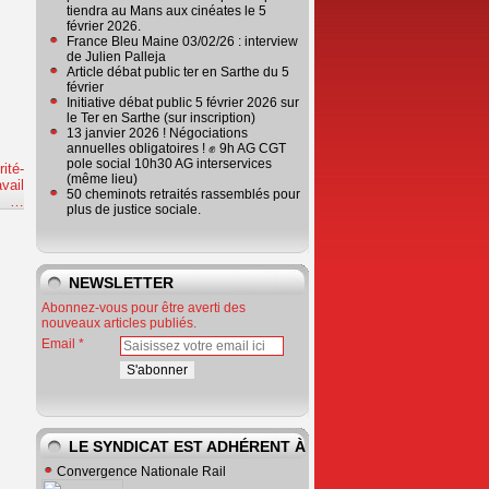
tiendra au Mans aux cinéates le 5
février 2026.
France Bleu Maine 03/02/26 : interview
de Julien Palleja
Article débat public ter en Sarthe du 5
février
Initiative débat public 5 février 2026 sur
le Ter en Sarthe (sur inscription)
13 janvier 2026 ! Négociations
annuelles obligatoires ! ✊ 9h AG CGT
pole social 10h30 AG interservices
ité-
(même lieu)
vail
50 cheminots retraités rassemblés pour
e
…
plus de justice sociale.
NEWSLETTER
Abonnez-vous pour être averti des
nouveaux articles publiés.
Email
LE SYNDICAT EST ADHÉRENT À
Convergence Nationale Rail