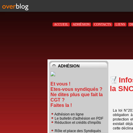
ACCUEIL
ADHÉSION
CONTACTS
LIENS
D
ADHÉSION
Inf
Et vous !
la SN
Etes-vous syndiqués ?
Ne dites plus que fait la
CGT ?
Faites la !
La loi N°20
Adhésion en ligne
obligation 
Le bulletin d'adhésion en PDF
protection 
Réduction et crédits d'impôts
existait dé
cette déclina
Rôle et place des Syndiqués