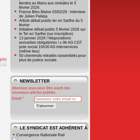
tiendra au Mans aux cinéates le 5
février 2026.
France Bleu Maine 03/02/26 : interview
de Julien Palleja
Article débat public ter en Sarthe du 5
février
Initiative débat public 5 février 2026 sur
le Ter en Sarthe (sur inscription)
13 janvier 2026 ! Négociations
annuelles obligatoires ! ✊ 9h AG CGT
pole social 10h30 AG interservices
(même lieu)
50 cheminots retraités rassemblés pour
grès
plus de justice sociale.
e
…
NEWSLETTER
Abonnez-vous pour être averti des
nouveaux articles publiés.
Email
LE SYNDICAT EST ADHÉRENT À
Convergence Nationale Rail