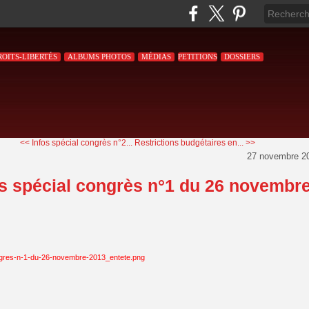
ROITS-LIBERTÉS
ALBUMS PHOTOS
MÉDIAS
PETITIONS
DOSSIERS
<< Infos spécial congrès n°2...
Restrictions budgétaires en... >>
27 novembre 2
os spécial congrès n°1 du 26 novembr