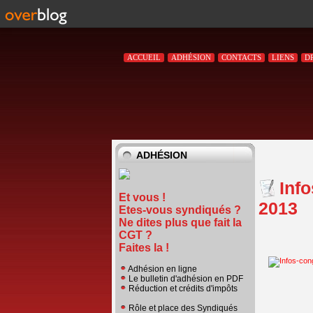
ACCUEIL
ADHÉSION
CONTACTS
LIENS
D
ADHÉSION
Inf
Et vous !
2013
Etes-vous syndiqués ?
Ne dites plus que fait la
CGT ?
Faites la !
Adhésion en ligne
Le bulletin d'adhésion en PDF
Réduction et crédits d'impôts
Rôle et place des Syndiqués