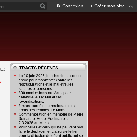
Connexion
+
Créer mon blog
TRACTS RÉCENTS
013
Le 10 juin 2026, les cheminots sont en
e
grève pour manifester contre les
restructurations et le mal être, les
salaires et pensions...
800 manifestants au Mans pour
défendre le 1er Mai et ses
revendications.
8 mars journée internationale des
droits des femmes. Le Mans
Commémoration en mémoire de Pierre
Semard et Roger Apolinaire le
7.3.2026 au Mans
Pour celles et ceux qui ne peuvent pas
faire le déplacement, à suivre le lien
pour la diffusion du débat public qui se