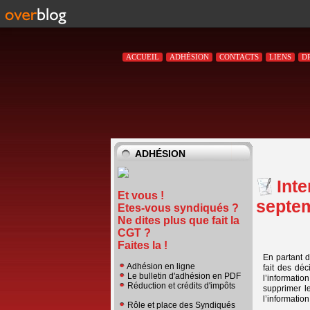
ACCUEIL
ADHÉSION
CONTACTS
LIENS
D
ADHÉSION
Int
Et vous !
septe
Etes-vous syndiqués ?
Ne dites plus que fait la
CGT ?
Faites la !
En partant d
Adhésion en ligne
fait des dé
Le bulletin d'adhésion en PDF
l’informatio
Réduction et crédits d'impôts
supprimer l
l’information
Rôle et place des Syndiqués