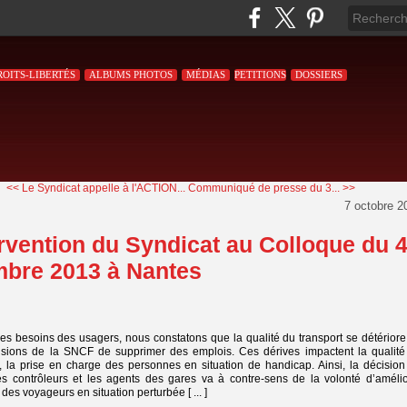
ROITS-LIBERTÉS
ALBUMS PHOTOS
MÉDIAS
PETITIONS
DOSSIERS
<< Le Syndicat appelle à l'ACTION...
Communiqué de presse du 3... >>
7 octobre 2
ervention du Syndicat au Colloque du 
mbre 2013 à Nantes
es besoins des usagers, nous constatons que la qualité du transport se détérior
cisions de la SNCF de supprimer des emplois. Ces dérives impactent la qualité
n, la prise en charge des personnes en situation de handicap. Ainsi, la décisio
es contrôleurs et les agents des gares va à contre-sens de la volonté d’amélio
 des voyageurs en situation perturbée [ ... ]