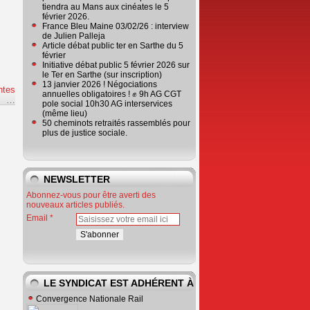
tiendra au Mans aux cinéates le 5
février 2026.
France Bleu Maine 03/02/26 : interview
de Julien Palleja
Article débat public ter en Sarthe du 5
février
Initiative débat public 5 février 2026 sur
le Ter en Sarthe (sur inscription)
13 janvier 2026 ! Négociations
ntes
annuelles obligatoires ! ✊ 9h AG CGT
e
…
pole social 10h30 AG interservices
(même lieu)
50 cheminots retraités rassemblés pour
plus de justice sociale.
NEWSLETTER
Abonnez-vous pour être averti des
nouveaux articles publiés.
Email
LE SYNDICAT EST ADHÉRENT À
Convergence Nationale Rail