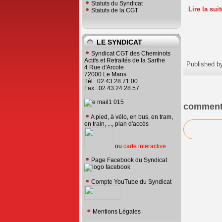
Statuts du Syndicat
Lire la sui
Statuts de la CGT
LE SYNDICAT
Syndicat CGT des Cheminots
Actifs et Retraités de la Sarthe
Published b
4 Rue d'Arcole
72000 Le Mans
Tél : 02.43.28.71.00
Fax : 02.43.24.28.57
comment
A pied, à vélo, en bus, en tram,
en train, ..., plan d'accès
ou
carte interactive
Page Facebook du Syndicat
Compte YouTube du Syndicat
Mentions Légales