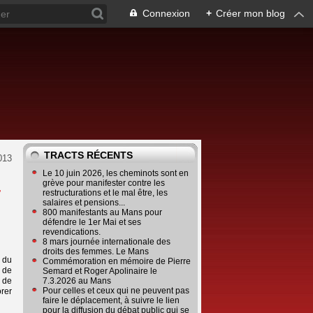
Connexion
+
Créer mon blog
TRACTS RÉCENTS
013
Le 10 juin 2026, les cheminots sont en
4
grève pour manifester contre les
restructurations et le mal être, les
salaires et pensions...
800 manifestants au Mans pour
défendre le 1er Mai et ses
revendications.
8 mars journée internationale des
droits des femmes. Le Mans
e du
Commémoration en mémoire de Pierre
 de
Semard et Roger Apolinaire le
n de
7.3.2026 au Mans
Pour celles et ceux qui ne peuvent pas
rer
faire le déplacement, à suivre le lien
pour la diffusion du débat public qui se