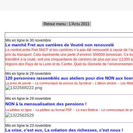
_____________________________________________________________
Mis en ligne le 30 novembre
Le marché Fret aux carrières de Voutré non renouvelé
Le contrat entre Fret SNCF et les carrières n’a pas été renouvelé à cause de l
prix du transport. Cela représente une perte d’environ 300000 tonnes/an. Ce traf
transféré à la route, soit une cinquantaine de camions de plus par jour (11000 p
régions des Pays de la Loire et du Centre. Quid du Grenelle de l’environnemen
_____________________________________________________________
Mis en ligne le 29 novembre
120 personnes rassemblés aux ateliers pour dire NON aux lic
-
-
-
La prise de parole
Le communiqué de presse du Syndicat
L'album photos
Les Méd
_____________________________________________________________
Mis en ligne le 29 novembre
NON à la mensualisation des pensions !
-
-
-
La pétition en ligne
La pétition au format PDF
Le tract fédéral
Le communiqué de pr
_____________________________________________________________
Mis en ligne le 23 novembre
La crise, c’est eux, La création des richesses, c’est nous !