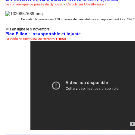
-
Le communiqué de presse du Syndicat
L'article sur OuestFrance.fr
Ce matin, la remise des 170 dossiers de candidatures au représentant local SNC
_____________________________________________________________
Mis en ligne le 9 novembre
Plan Fillon : insupportable et injuste
La vidéo de l'interview de Bernard THIBAULT
_____________________________________________________________