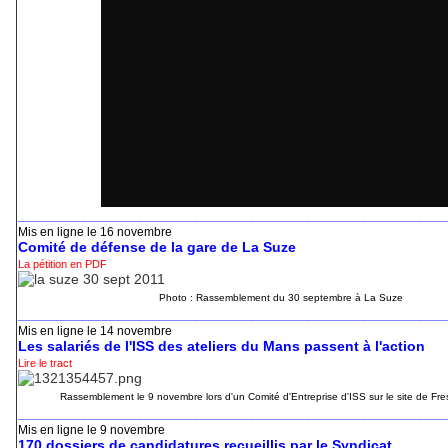
_____________________________________________________________
Mis en ligne le 16 novembre
Comité de défense de la gare de La Suze
La pétition en PDF
Photo : Rassemblement du 30 septembre à La Suze
_____________________________________________________________
Mis en ligne le 14 novembre
Les salariés de l'ISS des ateliers du Mans passent à l'action
Lire le tract
Rassemblement le 9 novembre lors d'un Comité d'Entreprise d'ISS sur le site de Fr
_____________________________________________________________
Mis en ligne le 9 novembre
170 dossiers de candidatures recueillis par le Syndicat