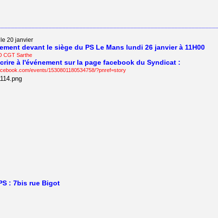
________________________________________________________________
le 20 janvier
ment devant le siège du PS Le Mans lundi 26 janvier à 11H00
UD CGT Sarthe
scrire à l'événement sur la page facebook du Syndicat :
facebook.com/events/1530801180534758/?pnref=story
PS : 7bis rue Bigot