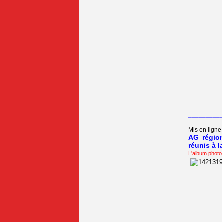
_________
______
Mis en ligne 
AG région
réunis à l
L'album photo