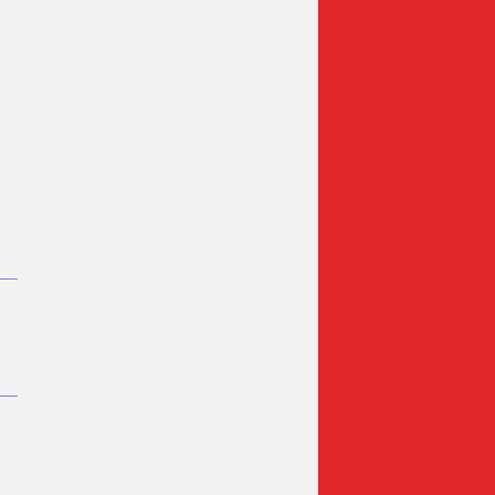
___
___