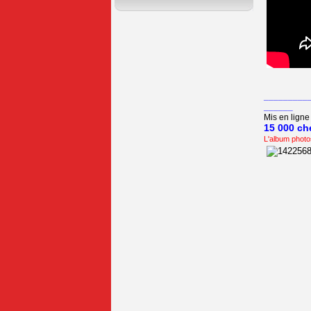
_________
______
Mis en ligne 
15 000 che
L'album photo