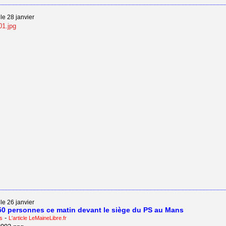
________________________________________________________________
le 28 janvier
________________________________________________________________
le 26 janvier
50 personnes ce matin devant le siège du PS au Mans
-
s
L'article LeMaineLibre.fr