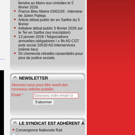
tiendra au Mans aux cinéates le 5
février 2026.
France Bleu Maine 03/02/26 : interview
de Julien Palleja
Article débat public ter en Sarthe du 5
février
Initiative débat public 5 février 2026 sur
le Ter en Sarthe (sur inscription)
13 janvier 2026 ! Négociations
annuelles obligatoires ! ✊ 9h AG CGT
pole social 10h30 AG interservices
(même lieu)
50 cheminots retraités rassemblés pour
___
plus de justice sociale.
NEWSLETTER
Abonnez-vous pour être averti des
nouveaux articles publiés.
Email
LE SYNDICAT EST ADHÉRENT À
Convergence Nationale Rail