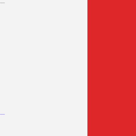
___
___