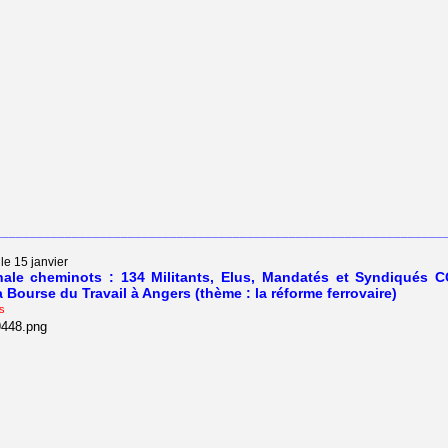
________________________________________________________________
le 15 janvier
ale cheminots : 134 Militants, Elus, Mandatés et Syndiqués 
a Bourse du Travail à Angers (thème : la réforme ferrovaire)
s