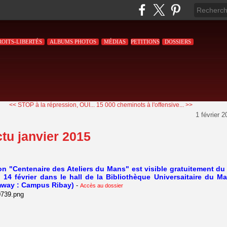
ROITS-LIBERTÉS
ALBUMS PHOTOS
MÉDIAS
PETITIONS
DOSSIERS
<< STOP à la répression, OUI...
15 000 cheminots à l'offensive... >>
1 février 
tu janvier 2015
on "Centenaire des Ateliers du Mans" est visible gratuitement du
u 14 février dans le hall de la Bibliothèque Universaitaire du M
amway : Campus Ribay)
-
Accès au dossier