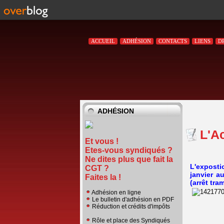
ACCUEIL
ADHÉSION
CONTACTS
LIENS
D
ADHÉSION
L'Ac
Et vous !
Etes-vous syndiqués ?
Ne dites plus que fait la
L'exposti
CGT ?
janvier a
Faites la !
(arrêt tr
Adhésion en ligne
Le bulletin d'adhésion en PDF
Réduction et crédits d'impôts
Rôle et place des Syndiqués