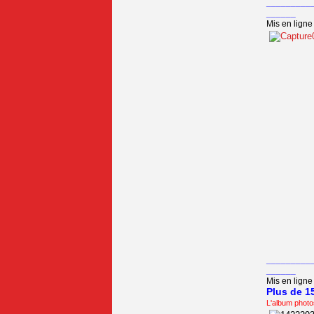
_________
______
Mis en ligne 
_________
______
Mis en ligne 
Plus de 1
L'album photo