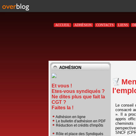
ACCUEIL
ADHÉSION
CONTACTS
LIENS
D
ADHÉSION
Men
Et vous !
l'empl
Etes-vous syndiqués ?
Ne dites plus que fait la
CGT ?
Le conseil 
Faites la !
consacré au
». Il a pr
Adhésion en ligne
appris offi
Le bulletin d'adhésion en PDF
cheminots 
Réduction et crédits d'impôts
perspectiv
SNCF (CPRP
Rôle et place des Syndiqués