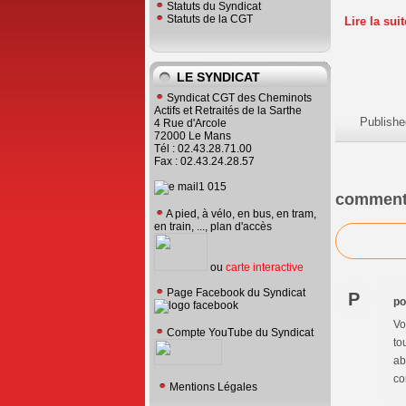
Statuts du Syndicat
Statuts de la CGT
Lire la sui
LE SYNDICAT
Syndicat CGT des Cheminots
Actifs et Retraités de la Sarthe
Publishe
4 Rue d'Arcole
72000 Le Mans
Tél : 02.43.28.71.00
Fax : 02.43.24.28.57
comment
A pied, à vélo, en bus, en tram,
en train, ..., plan d'accès
ou
carte interactive
Page Facebook du Syndicat
P
po
Vo
Compte YouTube du Syndicat
to
ab
co
Mentions Légales