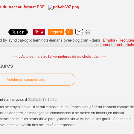
te du tract au format PDF
Repost
0
d by syndicat-cgt-cheminots-lemans.over-blog.com
-
dans
Emploi - Recrute
commenter cet articl
<< L'Actu de mars 2013
Fermetures de guichets : de... >>
aires
Ajouter un commentaire
ntvianne gerard
31/03/2013 19:12
us ne croyez pas qu'il serait temps que les Français en général tiennent compte de
us les dangers les menaçant et commencent à se mettre en travers,en faisant
straction de leurs peurs<br /> paralysantes.<br /> Au boulot les gars!...Chacun doit
nvaincre son voisin des actions à entreprendre.