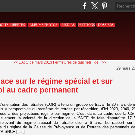
ROITS-LIBERTÉS
ALBUMS PHOTOS
MÉDIAS
PETITIONS
DOSSIERS
<< L'Actu de mars 2013
Fermetures de guichets : de... >>
29 mars 2
ace sur le régime spécial et sur
oi au cadre permanent
d’orientation des retraites (COR) a tenu un groupe de travail le 20 mars derni
x « perspectives du système de retraite par répartition, d’ici 2020, 2040, 2
océdé à des projections régime par régime. C’est dans ce cadre que la CG
ciellement la volonté de la direction de la SNCF de faire disparaître 17 
relevant du régime spécial de retraite d’ici à 6 ans. Le rapport sur 
es du régime de la Caisse de Prévoyance et de Retraite des personnels de
 SNCF [ ... ]