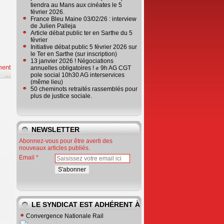
tiendra au Mans aux cinéates le 5
février 2026.
France Bleu Maine 03/02/26 : interview
de Julien Palleja
Article débat public ter en Sarthe du 5
février
Initiative débat public 5 février 2026 sur
le Ter en Sarthe (sur inscription)
13 janvier 2026 ! Négociations
ment
annuelles obligatoires ! ✊ 9h AG CGT
e
…
pole social 10h30 AG interservices
(même lieu)
50 cheminots retraités rassemblés pour
plus de justice sociale.
NEWSLETTER
Abonnez-vous pour être averti des
nouveaux articles publiés.
Email
LE SYNDICAT EST ADHÉRENT À
Convergence Nationale Rail