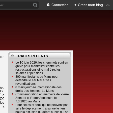
Connexion
+
Créer mon blog
TRACTS RÉCENTS
013
Le 10 juin 2026, les cheminots sont en
grève pour manifester contre les
restructurations et le mal être, les
salaires et pensions...
800 manifestants au Mans pour
défendre le 1er Mai et ses
revendications.
er,
8 mars journée internationale des
droits des femmes. Le Mans
060
Commémoration en mémoire de Pierre
T a
Semard et Roger Apolinaire le
500
7.3.2026 au Mans
les
Pour celles et ceux qui ne peuvent pas
 la
faire le déplacement, à suivre le lien
pour la diffusion du débat public qui se