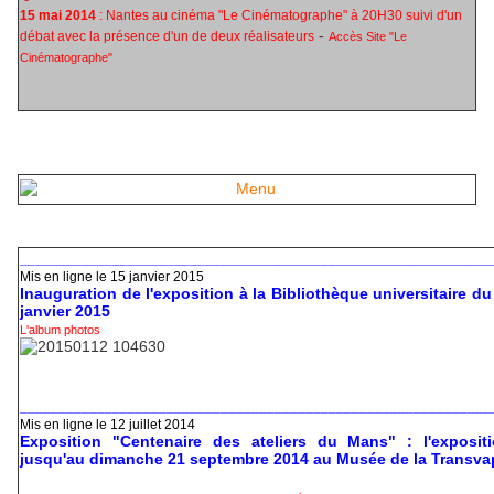
15 mai 2014
: Nantes au cinéma "Le Cinématographe" à 20H30 suivi d'un
-
débat avec la présence d'un de deux réalisateurs
Accès Site "Le
Cinématographe"
_____________________________________________________________
Mis en ligne le 15 janvier 2015
Inauguration de l'exposition à la Bibliothèque universitaire d
janvier 2015
L'album photos
_____________________________________________________________
Mis en ligne le 12 juillet 2014
Exposition "Centenaire des ateliers du Mans" : l'expositi
jusqu'au dimanche 21 septembre 2014 au Musée de la Transvap 