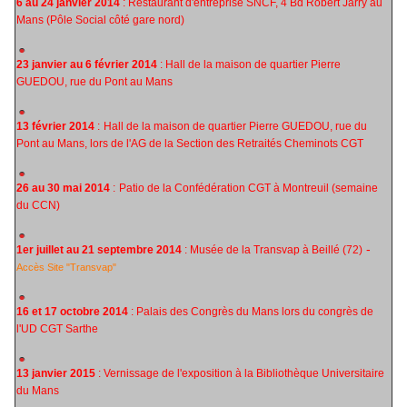
6 au 24 janvier 2014
: Restaurant d'entreprise SNCF, 4 Bd Robert Jarry au
Mans (Pôle Social côté gare nord)
23 janvier au 6 février 2014
: Hall de la maison de quartier Pierre
GUEDOU, rue du Pont au Mans
13 février 2014
:
Hall de la maison de quartier Pierre GUEDOU, rue du
Pont au Mans,
lors de l'AG de la Section des Retraités Cheminots CGT
26 au 30 mai 2014
:
Patio de la Confédération CGT à Montreuil (semaine
du CCN)
-
1er juillet au 21 septembre 2014
: Musée de la Transvap à Beillé (72)
Accès Site "Transvap"
16 et 17 octobre 2014
: Palais des Congrès du Mans lors du congrès de
l'UD CGT Sarthe
13 janvier 2015
: Vernissage de l'exposition à la Bibliothèque Universitaire
du Mans