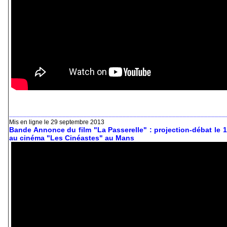
_____________________________________________________________
Mis en ligne le 29 septembre 2013
Bande Annonce du film "La Passerelle" : projection-débat le 
au cinéma "Les Cinéastes" au Mans