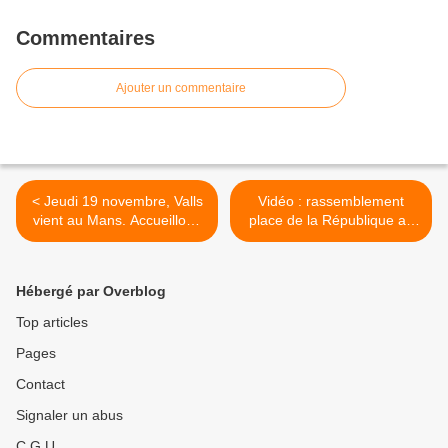
Commentaires
Ajouter un commentaire
< Jeudi 19 novembre, Valls
Vidéo : rassemblement
vient au Mans. Accueillons
place de la République au
le à la hauteur des attaques
Mans cet après-midi >
portées aux salariés !
Hébergé par Overblog
Top articles
Pages
Contact
Signaler un abus
C.G.U.