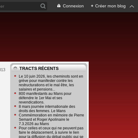
Connexion
+
Créer mon blog
TRACTS RÉCENTS
013
Le 10 juin 2026, les cheminots sont en
grève pour manifester contre les
restructurations et le mal être, les
salaires et pensions...
800 manifestants au Mans pour
défendre le 1er Mai et ses
revendications.
8 mars journée internationale des
droits des femmes. Le Mans
Commémoration en mémoire de Pierre
Semard et Roger Apolinaire le
7.3.2026 au Mans
Pour celles et ceux qui ne peuvent pas
faire le déplacement, à suivre le lien
pour la diffusion du débat public qui se