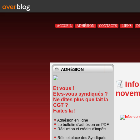
ACCUEIL
ADHÉSION
CONTACTS
LIENS
D
ADHÉSION
Info
Et vous !
novem
Etes-vous syndiqués ?
Ne dites plus que fait la
CGT ?
Faites la !
Adhésion en ligne
Le bulletin d'adhésion en PDF
Réduction et crédits d'impôts
Rôle et place des Syndiqués