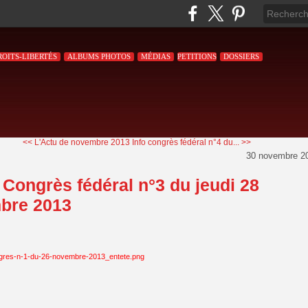
ROITS-LIBERTÉS
ALBUMS PHOTOS
MÉDIAS
PETITIONS
DOSSIERS
<< L'Actu de novembre 2013
Info congrès fédéral n°4 du... >>
30 novembre 2
 Congrès fédéral n°3 du jeudi 28
bre 2013