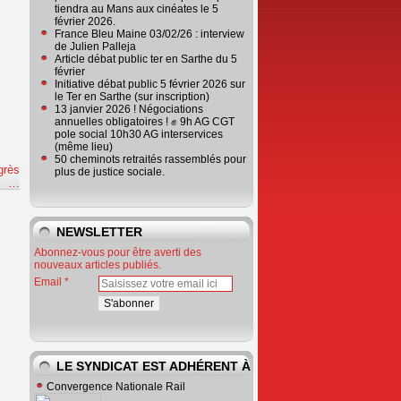
tiendra au Mans aux cinéates le 5
février 2026.
France Bleu Maine 03/02/26 : interview
de Julien Palleja
Article débat public ter en Sarthe du 5
février
Initiative débat public 5 février 2026 sur
le Ter en Sarthe (sur inscription)
13 janvier 2026 ! Négociations
annuelles obligatoires ! ✊ 9h AG CGT
pole social 10h30 AG interservices
(même lieu)
50 cheminots retraités rassemblés pour
grès
plus de justice sociale.
e
…
NEWSLETTER
Abonnez-vous pour être averti des
nouveaux articles publiés.
Email
LE SYNDICAT EST ADHÉRENT À
Convergence Nationale Rail